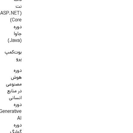
دات
نت
(ASP.NET
Core)
دوره
جاوا
(Java)
بوت‌کمپ
پرو
دوره
هوش
مصنوعی
در منابع
انسانی
دوره
Generative
AI
دوره
گولنگ