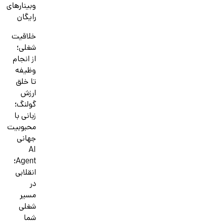
وبینارهای
رایگان
خلاقیت
شغلی؛
از انجام
وظیفه
تا خلق
ارزش
گولنگ؛
زبانی با
محبوبیت
جهانی
AI
Agent؛
انقلابی
در
مسیر
شغلی
شما