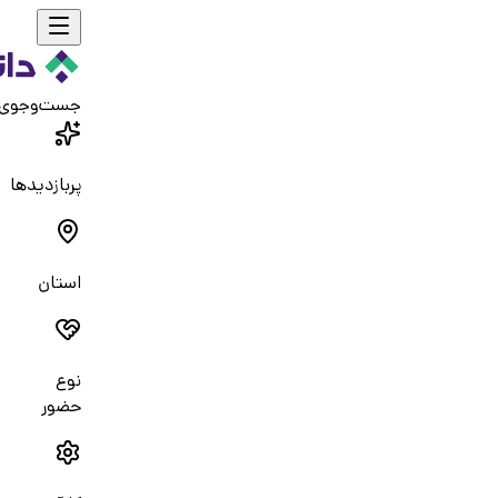
جست‌و‌جوی
پربازدیدها
استان
نوع
حضور