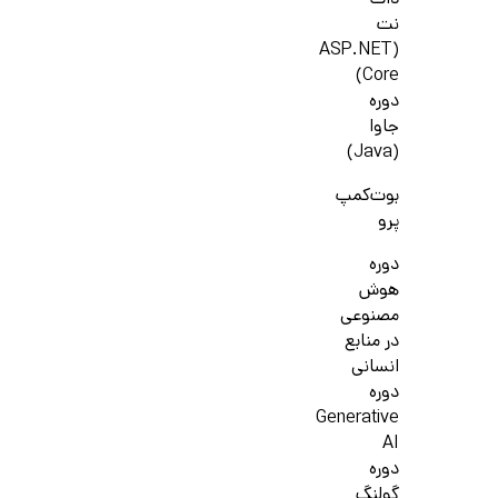
دات
نت
(ASP.NET
Core)
دوره
جاوا
(Java)
بوت‌کمپ
پرو
دوره
هوش
مصنوعی
در منابع
انسانی
دوره
Generative
AI
دوره
گولنگ