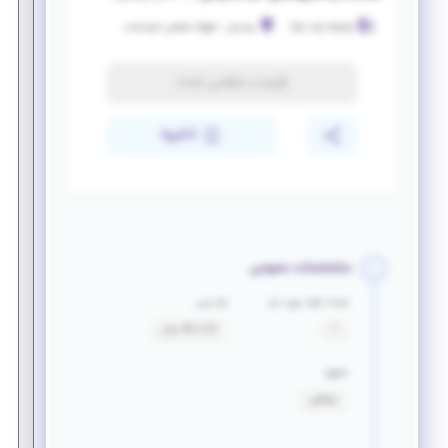
توسعه رشد معنا
پردیس
-
شهرک صنعتی خرمدشت
فرصت منقضی شده
ذخیره
مشخصات عمومی
تعداد افراد مورد نیاز
بازه سنی
1
25 تا 40 سال
حقوق
توافقی