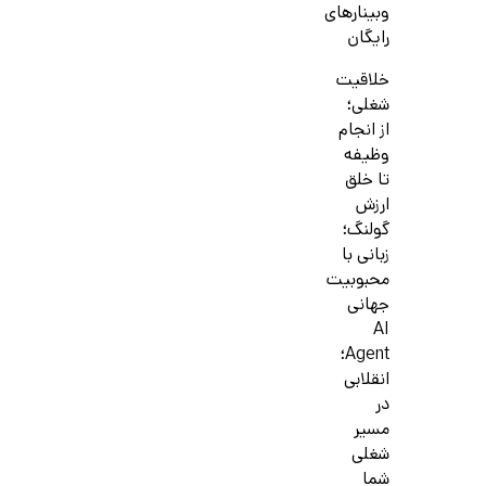
وبینارهای
رایگان
خلاقیت
شغلی؛
از انجام
وظیفه
تا خلق
ارزش
گولنگ؛
زبانی با
محبوبیت
جهانی
AI
Agent؛
انقلابی
در
مسیر
شغلی
شما