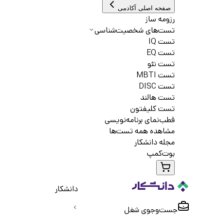
صفحه اصلی آکادمی
رزومه ساز
تست‌های شخصیت‌شناسی
تست IQ
تست EQ
تست نئو
تست MBTI
تست DISC
تست هالند
تست کلیفتون
قطب‌نمای برنامه‌نویسی
مشاهده همه تست‌ها
مجله دانشکار
بوت‌کمپ
دانشکار
جست‌و‌جوی شغل