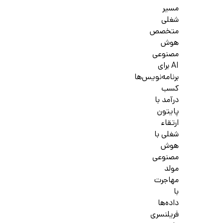
مسیر
شغلی
متخصص
هوش
مصنوعی
AI برای
برنامه‌نویس‌ها
کسب
درآمد با
پایتون
ارتقاء
شغلی با
هوش
مصنوعی
مولد
مهاجرت
با
داده‌ها
فریلنسری