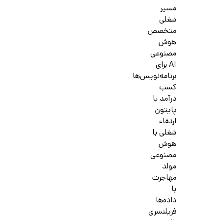
مسیر
شغلی
متخصص
هوش
مصنوعی
AI برای
برنامه‌نویس‌ها
کسب
درآمد با
پایتون
ارتقاء
شغلی با
هوش
مصنوعی
مولد
مهاجرت
با
داده‌ها
فریلنسری