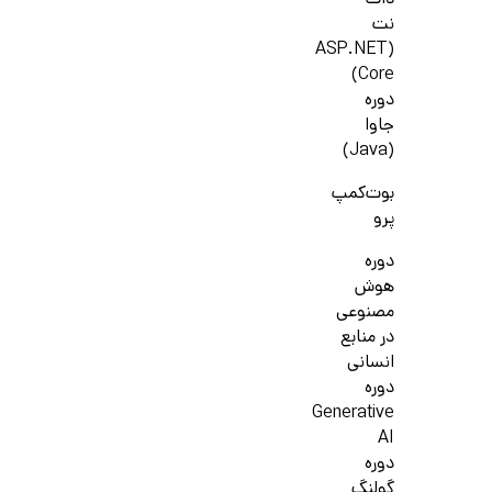
دات
نت
(ASP.NET
Core)
دوره
جاوا
(Java)
بوت‌کمپ
پرو
دوره
هوش
مصنوعی
در منابع
انسانی
دوره
Generative
AI
دوره
گولنگ