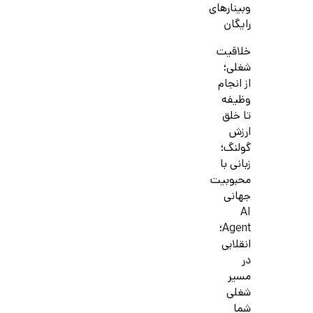
وبینارهای
رایگان
خلاقیت
شغلی؛
از انجام
وظیفه
تا خلق
ارزش
گولنگ؛
زبانی با
محبوبیت
جهانی
AI
Agent؛
انقلابی
در
مسیر
شغلی
شما