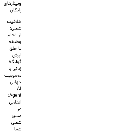
وبینارهای
رایگان
خلاقیت
شغلی؛
از انجام
وظیفه
تا خلق
ارزش
گولنگ؛
زبانی با
محبوبیت
جهانی
AI
Agent؛
انقلابی
در
مسیر
شغلی
شما