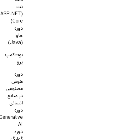
دات
نت
(ASP.NET
Core)
دوره
جاوا
(Java)
بوت‌کمپ
پرو
دوره
هوش
مصنوعی
در منابع
انسانی
دوره
Generative
AI
دوره
گولنگ