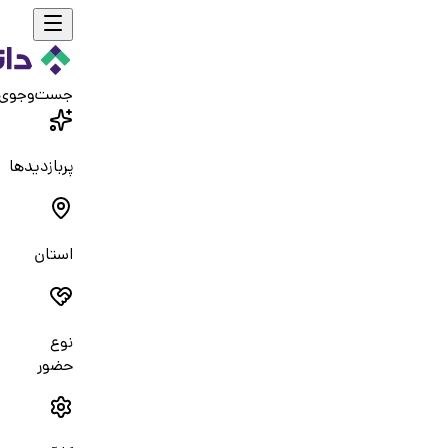
جست‌و‌جوی
پربازدیدها
استان
نوع
حضور