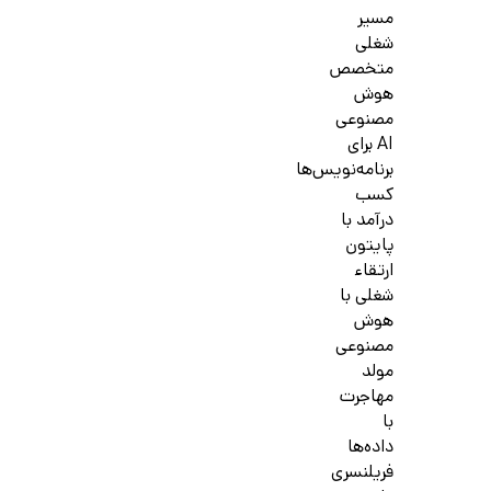
مسیر
شغلی
متخصص
هوش
مصنوعی
AI برای
برنامه‌نویس‌ها
کسب
درآمد با
پایتون
ارتقاء
شغلی با
هوش
مصنوعی
مولد
مهاجرت
با
داده‌ها
فریلنسری