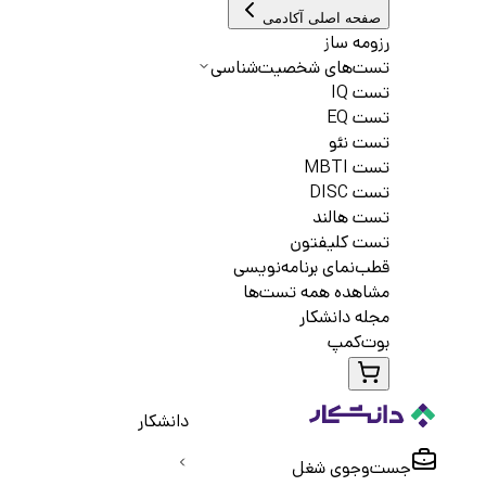
صفحه اصلی آکادمی
رزومه ساز
تست‌های شخصیت‌شناسی
تست IQ
تست EQ
تست نئو
تست MBTI
تست DISC
تست هالند
تست کلیفتون
قطب‌نمای برنامه‌نویسی
مشاهده همه تست‌ها
مجله دانشکار
بوت‌کمپ
دانشکار
جست‌و‌جوی شغل