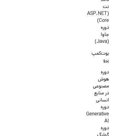
دات
نت
(ASP.NET
Core)
دوره
جاوا
(Java)
بوت‌کمپ
پرو
دوره
هوش
مصنوعی
در منابع
انسانی
دوره
Generative
AI
دوره
گولنگ