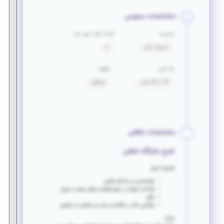
مشخصات عمومی
جنسیت
تعداد افراد مورد نیاز
ترجیحا خانم
2
بازه سنی
حقوق
19 تا 35 سال
توافقی
مشخصات شغلی
شرح جایگاه شغلی
شرایط احراز:
توانمندی در مذاکره تلفنی
شناخت اولیه در حوزه فعالیت های صنعت عمران
نظم
توانایی بالا در مکالمه و جذب و تعامل با مشتری
مزایا: