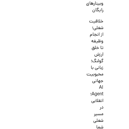
وبینارهای
رایگان
خلاقیت
شغلی؛
از انجام
وظیفه
تا خلق
ارزش
گولنگ؛
زبانی با
محبوبیت
جهانی
AI
Agent؛
انقلابی
در
مسیر
شغلی
شما