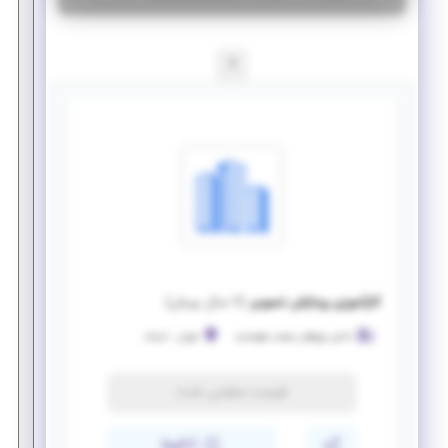
1
کارآموزی پردازش تصویر
(
۷ سال پیش
)
دانش پژوهان صنعت هوشمند
تهران
-
نارمک
فرصت منقضی شده
ذخیره