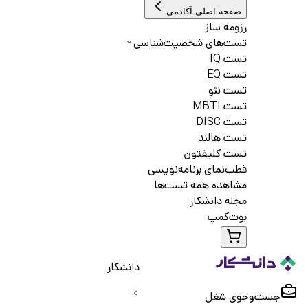
صفحه اصلی آکادمی
رزومه ساز
تست‌های شخصیت‌شناسی
تست IQ
تست EQ
تست نئو
تست MBTI
تست DISC
تست هالند
تست کلیفتون
قطب‌نمای برنامه‌نویسی
مشاهده همه تست‌ها
مجله دانشکار
بوت‌کمپ
دانشکار
جست‌و‌جوی شغل