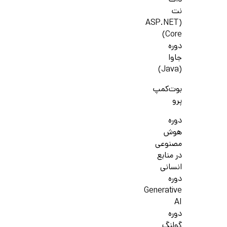
دات
نت
(ASP.NET
Core)
دوره
جاوا
(Java)
بوت‌کمپ
پرو
دوره
هوش
مصنوعی
در منابع
انسانی
دوره
Generative
AI
دوره
گولنگ