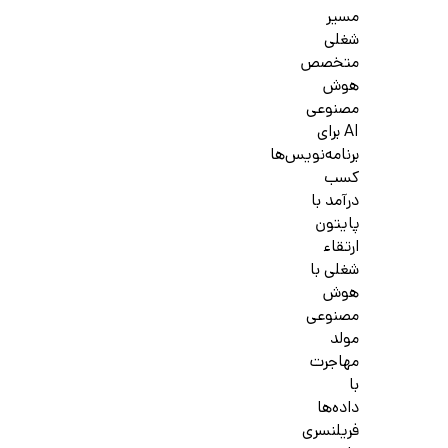
مسیر
شغلی
متخصص
هوش
مصنوعی
AI برای
برنامه‌نویس‌ها
کسب
درآمد با
پایتون
ارتقاء
شغلی با
هوش
مصنوعی
مولد
مهاجرت
با
داده‌ها
فریلنسری