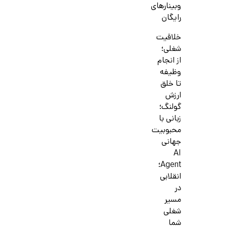
وبینارهای
رایگان
خلاقیت
شغلی؛
از انجام
وظیفه
تا خلق
ارزش
گولنگ؛
زبانی با
محبوبیت
جهانی
AI
Agent؛
انقلابی
در
مسیر
شغلی
شما