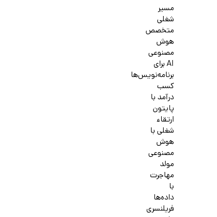
مسیر
شغلی
متخصص
هوش
مصنوعی
AI برای
برنامه‌نویس‌ها
کسب
درآمد با
پایتون
ارتقاء
شغلی با
هوش
مصنوعی
مولد
مهاجرت
با
داده‌ها
فریلنسری