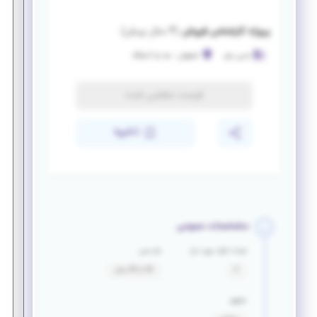
پروژه کارشناس فروش
(
۴ سال پیش
)
مدرن مبل
اصفهان
-
سه راه آتشگاه
فرصت منقضی شده
ذخیره
مشخصات عمومی
تعداد افراد مورد نیاز
بازه سنی
2
20 تا 45 سال
حقوق