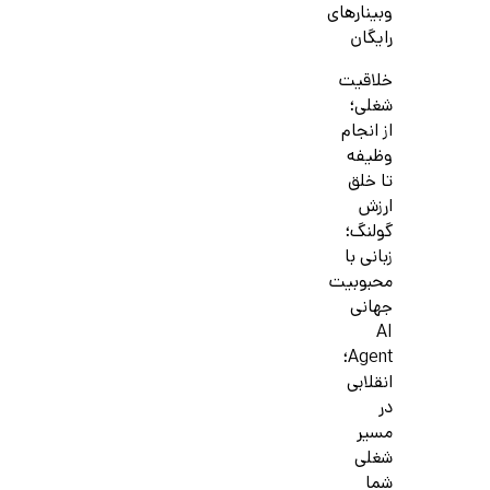
وبینارهای
رایگان
خلاقیت
شغلی؛
از انجام
وظیفه
تا خلق
ارزش
گولنگ؛
زبانی با
محبوبیت
جهانی
AI
Agent؛
انقلابی
در
مسیر
شغلی
شما