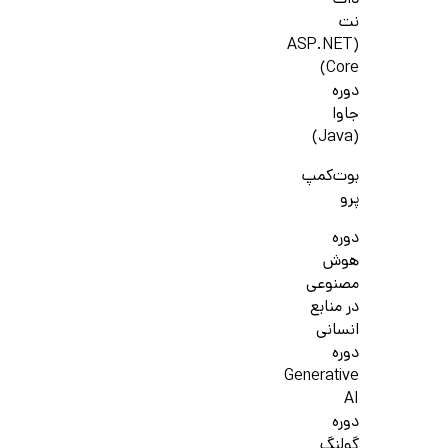
دات
نت
(ASP.NET
Core)
دوره
جاوا
(Java)
بوت‌کمپ
پرو
دوره
هوش
مصنوعی
در منابع
انسانی
دوره
Generative
AI
دوره
گولنگ