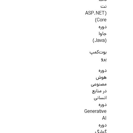
دات
نت
(ASP.NET
Core)
دوره
جاوا
(Java)
بوت‌کمپ
پرو
دوره
هوش
مصنوعی
در منابع
انسانی
دوره
Generative
AI
دوره
گولنگ