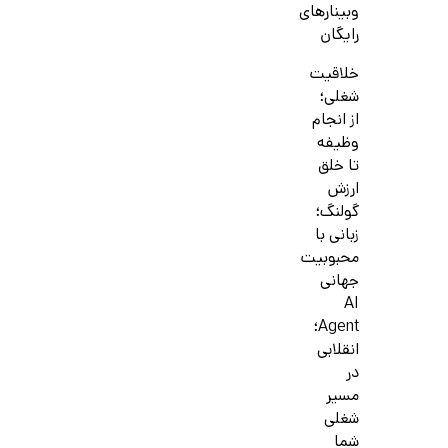
وبینارهای
رایگان
خلاقیت
شغلی؛
از انجام
وظیفه
تا خلق
ارزش
گولنگ؛
زبانی با
محبوبیت
جهانی
AI
Agent؛
انقلابی
در
مسیر
شغلی
شما