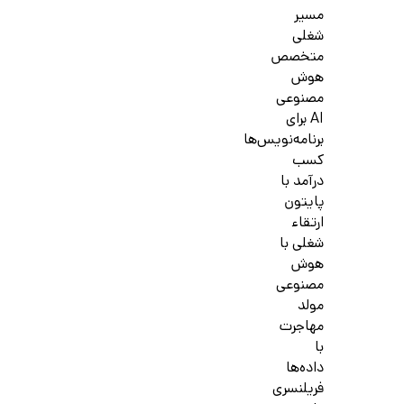
مسیر
شغلی
متخصص
هوش
مصنوعی
AI برای
برنامه‌نویس‌ها
کسب
درآمد با
پایتون
ارتقاء
شغلی با
هوش
مصنوعی
مولد
مهاجرت
با
داده‌ها
فریلنسری