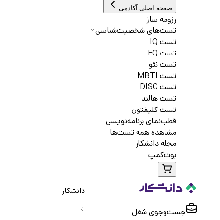
صفحه اصلی آکادمی
رزومه ساز
تست‌های شخصیت‌شناسی
تست IQ
تست EQ
تست نئو
تست MBTI
تست DISC
تست هالند
تست کلیفتون
قطب‌نمای برنامه‌نویسی
مشاهده همه تست‌ها
مجله دانشکار
بوت‌کمپ
دانشکار
جست‌و‌جوی شغل