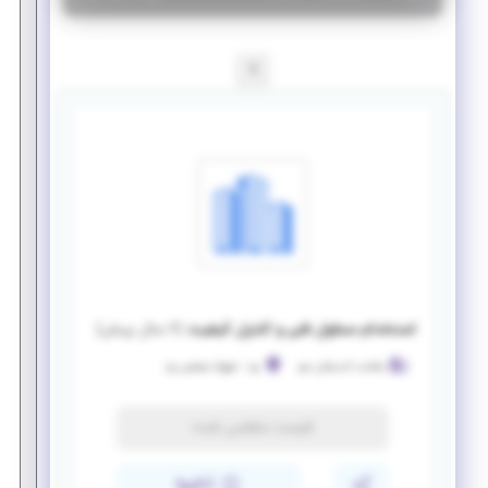
1
استخدام مسئول فنی و کنترل کیفیت
(
۶ سال پیش
)
سلامت اندیشان سبز
یزد
-
شهرک صنعتی یزد
فرصت منقضی شده
ذخیره