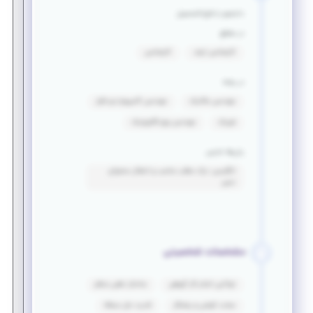
دانشجو یا فارغ التحصیل
در مقطع
کارشناسی ارشد
کارشناسی
در رشته
مهندسی مکانیک
مهندسی کامپیوتر-نرم افزار
فیزیک
مهندسی برق_الکترونیک
زبان‌ها خارجی
انگلیسی: درک مطلب مناسب و انتقال محتوای
نسبی
مشخصات شخصیتی
توانایی انجام کار گروهی
ساختار ذهنی منظم
سخت کوشی و پشتکار
قدرت حل مسئله