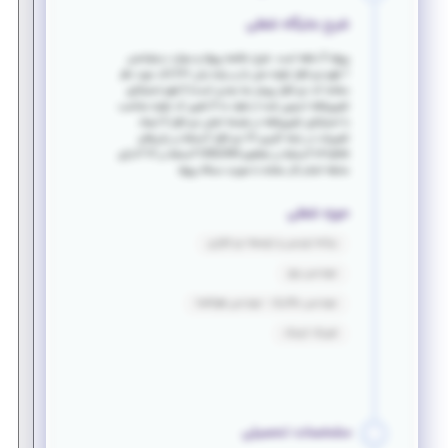
شرح جایگاه شغلی
پروژه 3 ماهه است. شرح خلاصه پروژه و موارد درخواستی
1.فهم نرم افزار اولیه متن باز بر پایه زبان ++C (کد مورد نظر
مشابه کد نرم افزار پرینتر سه بعدی است) 2.فهم استراتژی
تغییریافته تدوین شده از طرف ما 3.تغییر کد اولیه متناسب
با استراتژی تغییریافته در هسته اصلی نرم افزار 4.ایجاد
تغییرات در رابط کاربری UI نرم افزار ?مسلط بر زبان‌های
c++,java ?مسلط بر مفاهیم CAD,CAM ?مسلط بر UI ?دارای
سابقه انجام کار مشابه با صورت مساله پروژه
حوزه شغلی
برنامه نویسی و توسعه نرم افزاری
مهندسی برق
مهندسی مکانیک - مهندسی هوافضا
فیزیک اپتیک
مشخصات تحصیلی