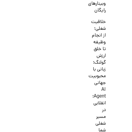
وبینارهای
رایگان
خلاقیت
شغلی؛
از انجام
وظیفه
تا خلق
ارزش
گولنگ؛
زبانی با
محبوبیت
جهانی
AI
Agent؛
انقلابی
در
مسیر
شغلی
شما