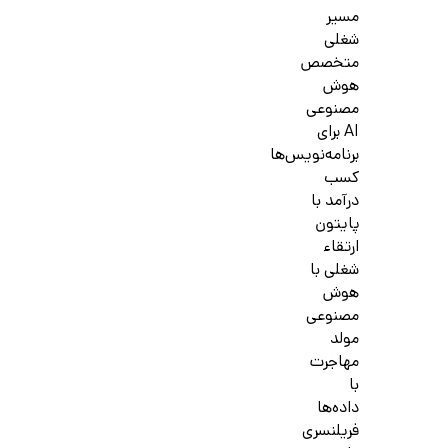
مسیر
شغلی
متخصص
هوش
مصنوعی
AI برای
برنامه‌نویس‌ها
کسب
درآمد با
پایتون
ارتقاء
شغلی با
هوش
مصنوعی
مولد
مهاجرت
با
داده‌ها
فریلنسری