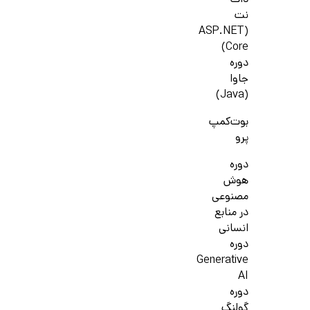
دات
نت
(ASP.NET
Core)
دوره
جاوا
(Java)
بوت‌کمپ
پرو
دوره
هوش
مصنوعی
در منابع
انسانی
دوره
Generative
AI
دوره
گولنگ