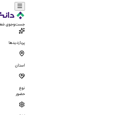
جست‌و‌جوی شغ
پربازدیدها
استان
نوع
حضور