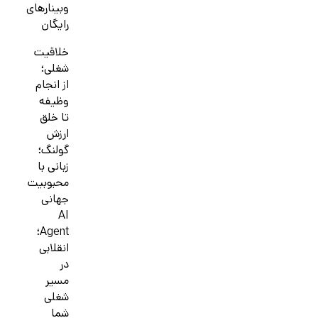
وبینارهای
رایگان
خلاقیت
شغلی؛
از انجام
وظیفه
تا خلق
ارزش
گولنگ؛
زبانی با
محبوبیت
جهانی
AI
Agent؛
انقلابی
در
مسیر
شغلی
شما