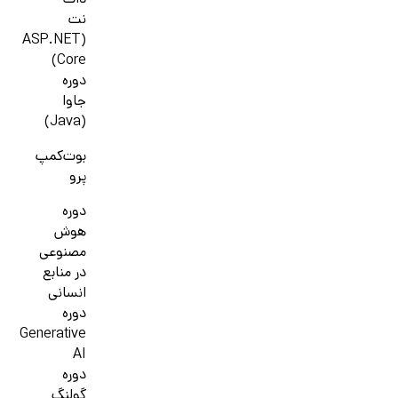
دات
نت
(ASP.NET
Core)
دوره
جاوا
(Java)
بوت‌کمپ
پرو
دوره
هوش
مصنوعی
در منابع
انسانی
دوره
Generative
AI
دوره
گولنگ