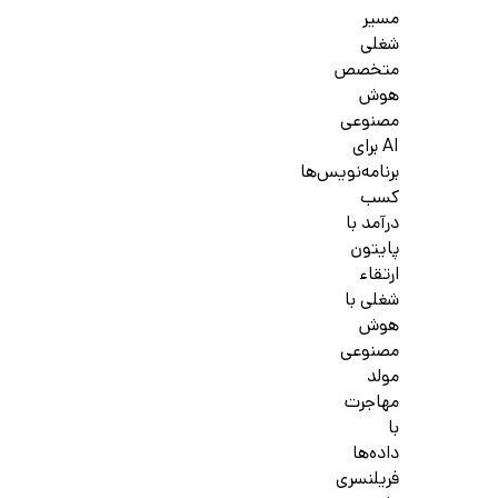
مسیر
شغلی
متخصص
هوش
مصنوعی
AI برای
برنامه‌نویس‌ها
کسب
درآمد با
پایتون
ارتقاء
شغلی با
هوش
مصنوعی
مولد
مهاجرت
با
داده‌ها
فریلنسری