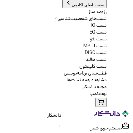
صفحه اصلی آکادمی
رزومه ساز
تست‌های شخصیت‌شناسی
تست IQ
تست EQ
تست نئو
تست MBTI
تست DISC
تست هالند
تست کلیفتون
قطب‌نمای برنامه‌نویسی
مشاهده همه تست‌ها
مجله دانشکار
بوت‌کمپ
دانشکار
جست‌و‌جوی شغل