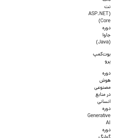
دات
نت
(ASP.NET
Core)
دوره
جاوا
(Java)
بوت‌کمپ
پرو
دوره
هوش
مصنوعی
در منابع
انسانی
دوره
Generative
AI
دوره
گولنگ