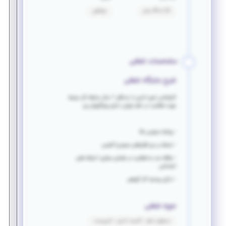
25 تا 40 سال
توافقی
مشخصات شغلی
شرح جایگاه شغلی
کارشناس امور اداری با حداقل 1 سال سابقه کار مرتبط
جهت فعالیت در دفتر تهران دارای ویژگیهای زیر:
- روابط عمومی بالا
- تسلط بر نرم افزارهای عمومی/ آفیس
- علاقه مند به فعالیت در فضای مجازی / شبکه های
اجتماعی
- دارای روحیه کار گروهی
حوزه شغلی
مسئول دفتر - کارمند اداری - تایپیست