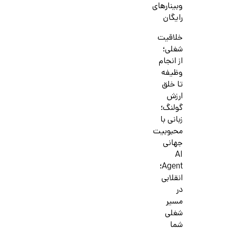
وبینارهای
رایگان
خلاقیت
شغلی؛
از انجام
وظیفه
تا خلق
ارزش
گولنگ؛
زبانی با
محبوبیت
جهانی
AI
Agent؛
انقلابی
در
مسیر
شغلی
شما