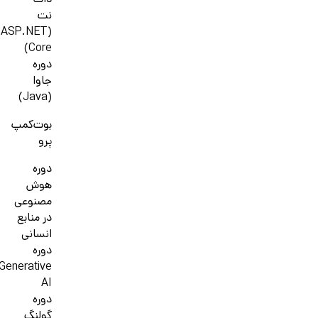
دات
نت
(ASP.NET
Core)
دوره
جاوا
(Java)
بوت‌کمپ
پرو
دوره
هوش
مصنوعی
در منابع
انسانی
دوره
Generative
AI
دوره
گولنگ