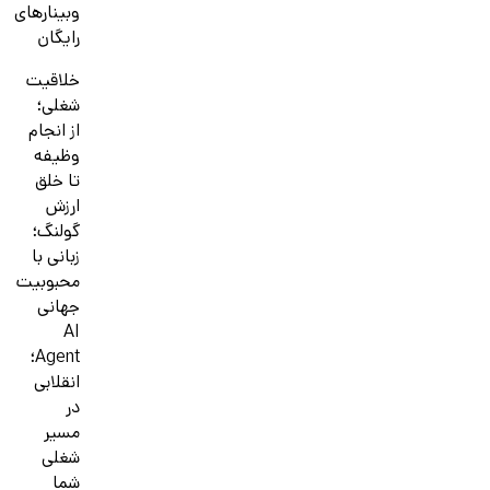
وبینارهای
رایگان
خلاقیت
شغلی؛
از انجام
وظیفه
تا خلق
ارزش
گولنگ؛
زبانی با
محبوبیت
جهانی
AI
Agent؛
انقلابی
در
مسیر
شغلی
شما