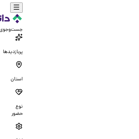
جست‌و‌جوی
پربازدیدها
استان
نوع
حضور