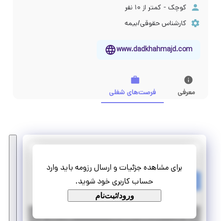
کوچک - کمتر از ۱۰ نفر
کارشناس حقوقی/بیمه
www.dadkhahmajd.com
معرفی
فرصت‌های شغلی
دادخواهان مجد ایرانیان
برای مشاهده جزئیات و ارسال رزومه باید وارد
پذیرش کارآموزی حقوقی
حساب کاربری خود شوید.
پاره وقت
دورکاری
ورود/ثبت‌نام
|
۷ سال پیش
تهران
| منقضی شده
جزئیات بیشتر