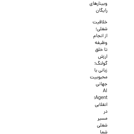
وبینارهای
رایگان
خلاقیت
شغلی؛
از انجام
وظیفه
تا خلق
ارزش
گولنگ؛
زبانی با
محبوبیت
جهانی
AI
Agent؛
انقلابی
در
مسیر
شغلی
شما