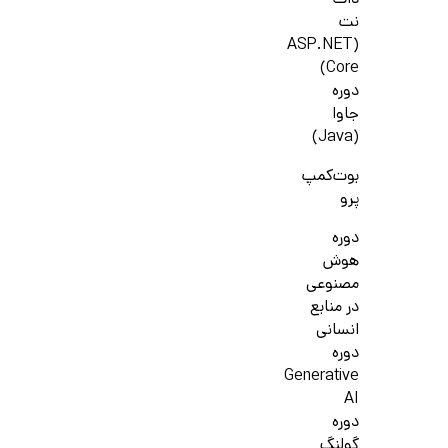
دات
نت
(ASP.NET
Core)
دوره
جاوا
(Java)
بوت‌کمپ
پرو
دوره
هوش
مصنوعی
در منابع
انسانی
دوره
Generative
AI
دوره
گولنگ