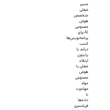
مسیر
شغلی
متخصص
هوش
مصنوعی
AI برای
برنامه‌نویس‌ها
کسب
درآمد با
پایتون
ارتقاء
شغلی با
هوش
مصنوعی
مولد
مهاجرت
با
داده‌ها
فریلنسری