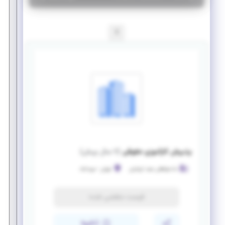
1
پذیرش کارآموزی حقوقی
(
۷ سال پیش
)
دادخواهان مجد ایرانیان
تهران
-
میرداماد
فرصت منقضی شده
ذخیره