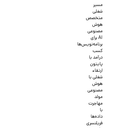
مسیر
شغلی
متخصص
هوش
مصنوعی
AI برای
برنامه‌نویس‌ها
کسب
درآمد با
پایتون
ارتقاء
شغلی با
هوش
مصنوعی
مولد
مهاجرت
با
داده‌ها
فریلنسری