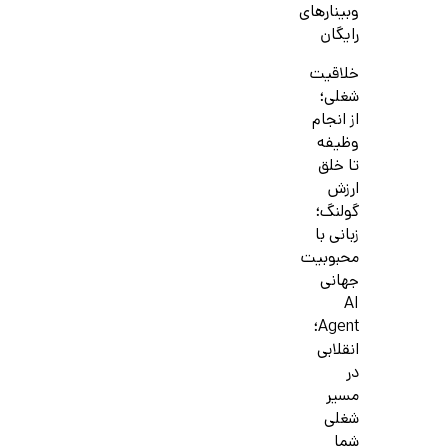
وبینارهای
رایگان
خلاقیت
شغلی؛
از انجام
وظیفه
تا خلق
ارزش
گولنگ؛
زبانی با
محبوبیت
جهانی
AI
Agent؛
انقلابی
در
مسیر
شغلی
شما