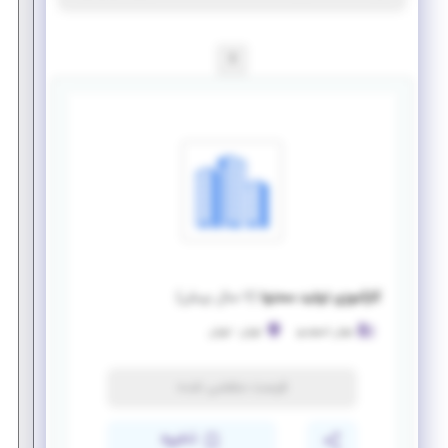
1
کارآموزی تولید محتوا
(
۷ سال پیش
)
جهان استودیو
تهران
-
تهران
فرصت منقضی شده
ذخیره