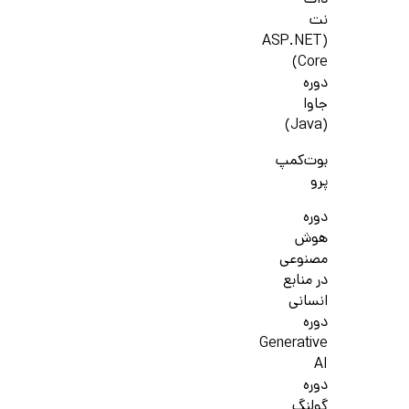
دات
نت
(ASP.NET
Core)
دوره
جاوا
(Java)
بوت‌کمپ
پرو
دوره
هوش
مصنوعی
در منابع
انسانی
دوره
Generative
AI
دوره
گولنگ