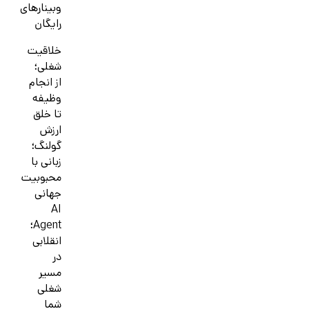
وبینارهای
رایگان
خلاقیت
شغلی؛
از انجام
وظیفه
تا خلق
ارزش
گولنگ؛
زبانی با
محبوبیت
جهانی
AI
Agent؛
انقلابی
در
مسیر
شغلی
شما