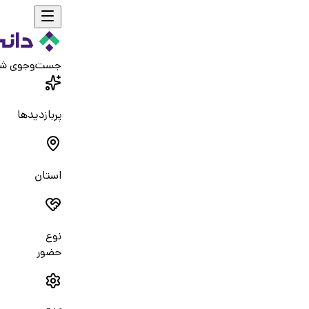
جست‌و‌جوی ش
پربازدیدها
استان
نوع
حضور