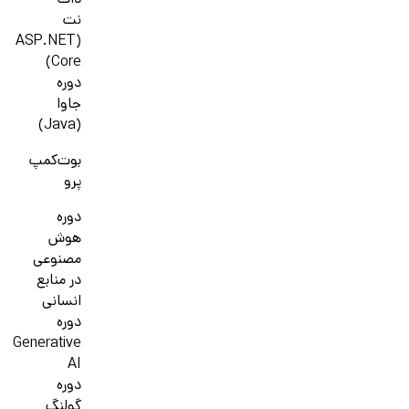
دات
نت
(ASP.NET
Core)
دوره
جاوا
(Java)
بوت‌کمپ
پرو
دوره
هوش
مصنوعی
در منابع
انسانی
دوره
Generative
AI
دوره
گولنگ