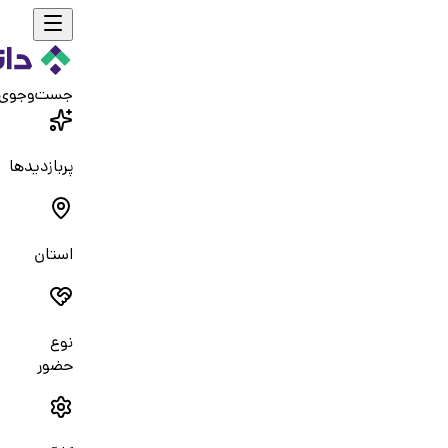
جست‌و‌جوی
پربازدیدها
استان
نوع
حضور