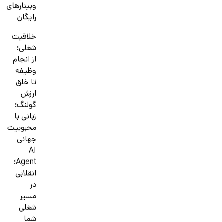
وبینارهای
رایگان
خلاقیت
شغلی؛
از انجام
وظیفه
تا خلق
ارزش
گولنگ؛
زبانی با
محبوبیت
جهانی
AI
Agent؛
انقلابی
در
مسیر
شغلی
شما