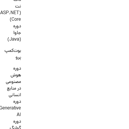
دات
نت
(ASP.NET
Core)
دوره
جاوا
(Java)
بوت‌کمپ
پرو
دوره
هوش
مصنوعی
در منابع
انسانی
دوره
Generative
AI
دوره
گولنگ