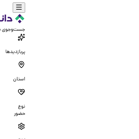
جست‌و‌جوی 
پربازدیدها
استان
نوع
حضور