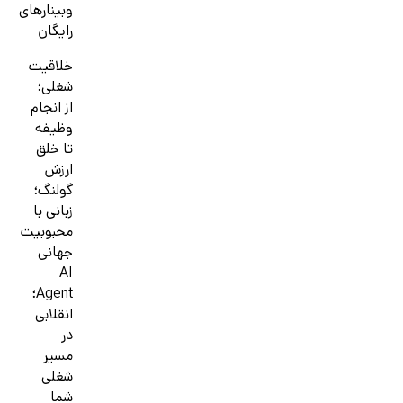
وبینارهای
رایگان
خلاقیت
شغلی؛
از انجام
وظیفه
تا خلق
ارزش
گولنگ؛
زبانی با
محبوبیت
جهانی
AI
Agent؛
انقلابی
در
مسیر
شغلی
شما