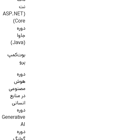
دات
نت
(ASP.NET
Core)
دوره
جاوا
(Java)
بوت‌کمپ
پرو
دوره
هوش
مصنوعی
در منابع
انسانی
دوره
Generative
AI
دوره
گولنگ