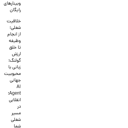
وبینارهای
رایگان
خلاقیت
شغلی؛
از انجام
وظیفه
تا خلق
ارزش
گولنگ؛
زبانی با
محبوبیت
جهانی
AI
Agent؛
انقلابی
در
مسیر
شغلی
شما