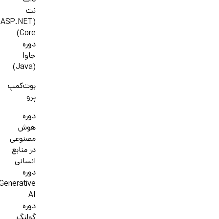
دات
نت
(ASP.NET
Core)
دوره
جاوا
(Java)
بوت‌کمپ
پرو
دوره
هوش
مصنوعی
در منابع
انسانی
دوره
Generative
AI
دوره
گولنگ