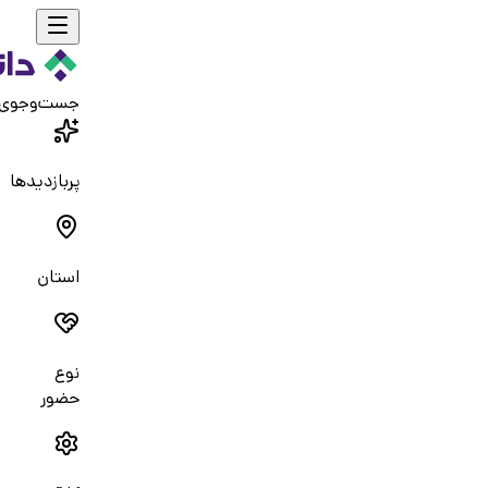
جست‌و‌جوی
پربازدیدها
استان
نوع
حضور