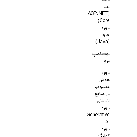
دات
نت
(ASP.NET
Core)
دوره
جاوا
(Java)
بوت‌کمپ
پرو
دوره
هوش
مصنوعی
در منابع
انسانی
دوره
Generative
AI
دوره
گولنگ