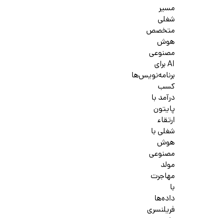
مسیر
شغلی
متخصص
هوش
مصنوعی
AI برای
برنامه‌نویس‌ها
کسب
درآمد با
پایتون
ارتقاء
شغلی با
هوش
مصنوعی
مولد
مهاجرت
با
داده‌ها
فریلنسری