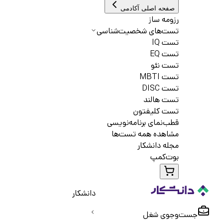
صفحه اصلی آکادمی
رزومه ساز
تست‌های شخصیت‌شناسی
تست IQ
تست EQ
تست نئو
تست MBTI
تست DISC
تست هالند
تست کلیفتون
قطب‌نمای برنامه‌نویسی
مشاهده همه تست‌ها
مجله دانشکار
بوت‌کمپ
دانشکار
جست‌و‌جوی شغل