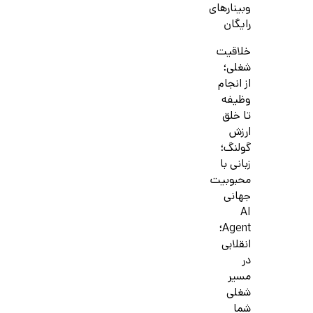
وبینارهای
رایگان
خلاقیت
شغلی؛
از انجام
وظیفه
تا خلق
ارزش
گولنگ؛
زبانی با
محبوبیت
جهانی
AI
Agent؛
انقلابی
در
مسیر
شغلی
شما