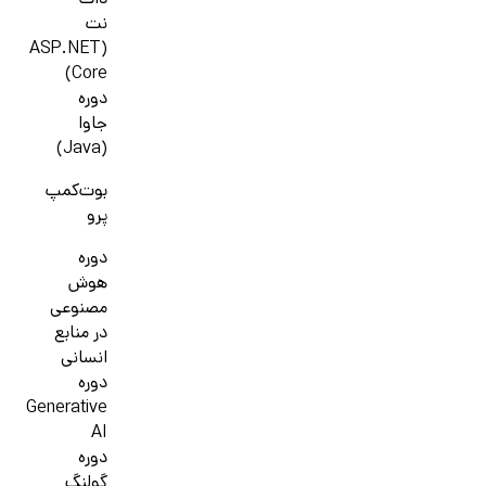
دات
نت
(ASP.NET
Core)
دوره
جاوا
(Java)
بوت‌کمپ
پرو
دوره
هوش
مصنوعی
در منابع
انسانی
دوره
Generative
AI
دوره
گولنگ