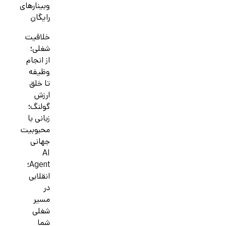
وبینارهای
رایگان
خلاقیت
شغلی؛
از انجام
وظیفه
تا خلق
ارزش
گولنگ؛
زبانی با
محبوبیت
جهانی
AI
Agent؛
انقلابی
در
مسیر
شغلی
شما