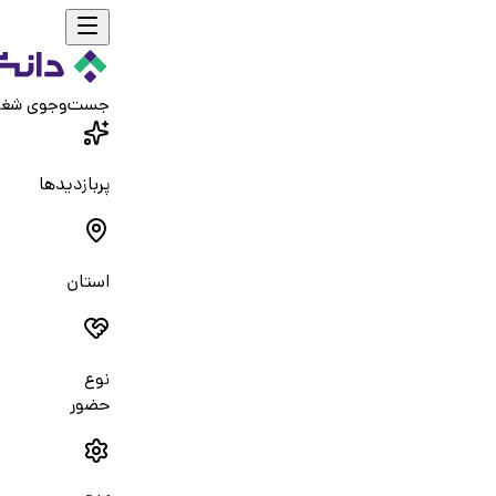
جست‌و‌جوی شغ
پربازدیدها
استان
نوع
حضور