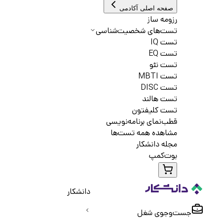
صفحه اصلی آکادمی
رزومه ساز
تست‌های شخصیت‌شناسی
تست IQ
تست EQ
تست نئو
تست MBTI
تست DISC
تست هالند
تست کلیفتون
قطب‌نمای برنامه‌نویسی
مشاهده همه تست‌ها
مجله دانشکار
بوت‌کمپ
دانشکار
جست‌و‌جوی شغل