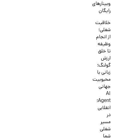
وبینارهای
رایگان
خلاقیت
شغلی؛
از انجام
وظیفه
تا خلق
ارزش
گولنگ؛
زبانی با
محبوبیت
جهانی
AI
Agent؛
انقلابی
در
مسیر
شغلی
شما