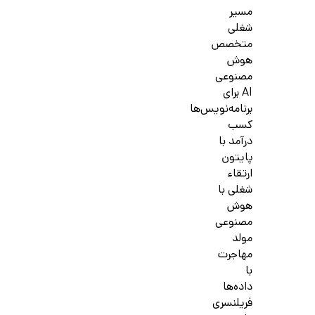
مسیر
شغلی
متخصص
هوش
مصنوعی
AI برای
برنامه‌نویس‌ها
کسب
درآمد با
پایتون
ارتقاء
شغلی با
هوش
مصنوعی
مولد
مهاجرت
با
داده‌ها
فریلنسری