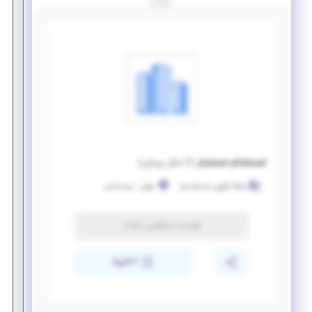
استخدام حسابدار
(
۶ سال پیش
)
شبکه تکوین اندیشه برتر
تهران
-
سیدخندان
فرصت منقضی شده
ذخیره