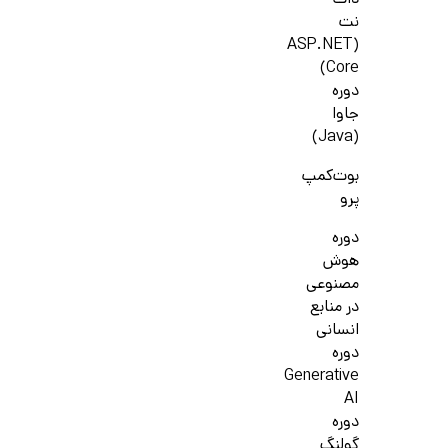
دات
نت
(ASP.NET
Core)
دوره
جاوا
(Java)
بوت‌کمپ
پرو
دوره
هوش
مصنوعی
در منابع
انسانی
دوره
Generative
AI
دوره
گولنگ