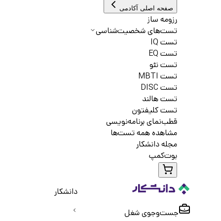
صفحه اصلی آکادمی
رزومه ساز
تست‌های شخصیت‌شناسی
تست IQ
تست EQ
تست نئو
تست MBTI
تست DISC
تست هالند
تست کلیفتون
قطب‌نمای برنامه‌نویسی
مشاهده همه تست‌ها
مجله دانشکار
بوت‌کمپ
دانشکار
جست‌و‌جوی شغل