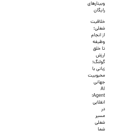
وبینارهای
رایگان
خلاقیت
شغلی؛
از انجام
وظیفه
تا خلق
ارزش
گولنگ؛
زبانی با
محبوبیت
جهانی
AI
Agent؛
انقلابی
در
مسیر
شغلی
شما