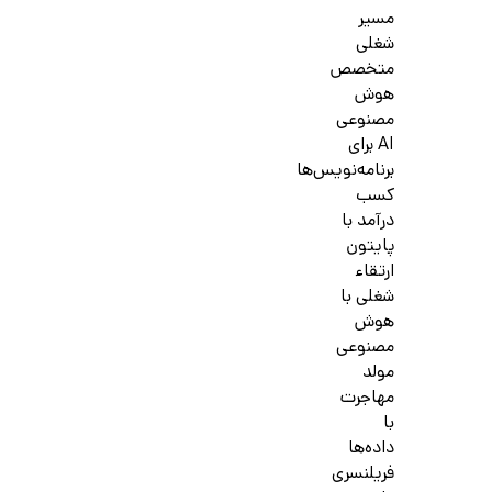
مسیر
شغلی
متخصص
هوش
مصنوعی
AI برای
برنامه‌نویس‌ها
کسب
درآمد با
پایتون
ارتقاء
شغلی با
هوش
مصنوعی
مولد
مهاجرت
با
داده‌ها
فریلنسری