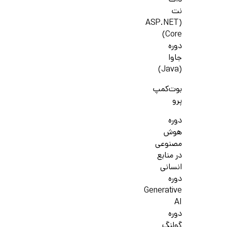
دات
نت
(ASP.NET
Core)
دوره
جاوا
(Java)
بوت‌کمپ
پرو
دوره
هوش
مصنوعی
در منابع
انسانی
دوره
Generative
AI
دوره
گولنگ