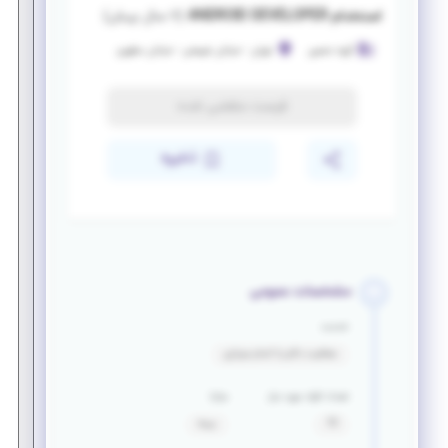
استخدام ANDROID DEVELOPER
(
۷ سال پیش
)
گروه حصین
تهران
-
خیابان شریعتی - خیابان مطهری
فرصت منقضی شده
ذخیره
مشخصات عمومی
خدمت
معافیت دائم یا اتمام سربازی
تعداد افراد مورد نیاز
مزایا
10
بیمه