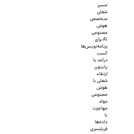
مسیر
شغلی
متخصص
هوش
مصنوعی
AI برای
برنامه‌نویس‌ها
کسب
درآمد با
پایتون
ارتقاء
شغلی با
هوش
مصنوعی
مولد
مهاجرت
با
داده‌ها
فریلنسری