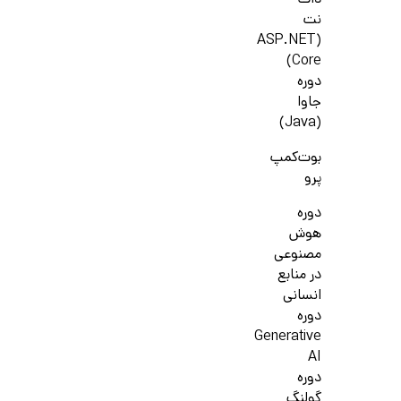
دات
نت
(ASP.NET
Core)
دوره
جاوا
(Java)
بوت‌کمپ
پرو
دوره
هوش
مصنوعی
در منابع
انسانی
دوره
Generative
AI
دوره
گولنگ