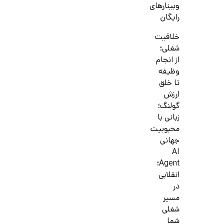
وبینارهای
رایگان
خلاقیت
شغلی؛
از انجام
وظیفه
تا خلق
ارزش
گولنگ؛
زبانی با
محبوبیت
جهانی
AI
Agent؛
انقلابی
در
مسیر
شغلی
شما