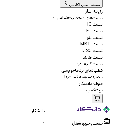
صفحه اصلی آکادمی
رزومه ساز
تست‌های شخصیت‌شناسی
تست IQ
تست EQ
تست نئو
تست MBTI
تست DISC
تست هالند
تست کلیفتون
قطب‌نمای برنامه‌نویسی
مشاهده همه تست‌ها
مجله دانشکار
بوت‌کمپ
دانشکار
جست‌و‌جوی شغل