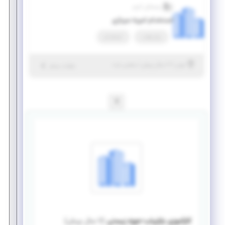
ویستاژن آنزیم
استخدام امریه سربازی
پاره وقت
استخدام
|
۷ سال پیش
تهران
| منقضی شده
جزئیات بیشتر
1
کارآموزی بازاریاب-حوزه زیستی
(
۷ سال پیش
)