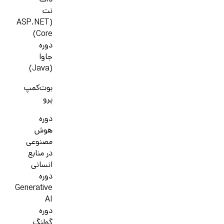
دات
نت
(ASP.NET
Core)
دوره
جاوا
(Java)
بوت‌کمپ
پرو
دوره
هوش
مصنوعی
در منابع
انسانی
دوره
Generative
AI
دوره
گولنگ