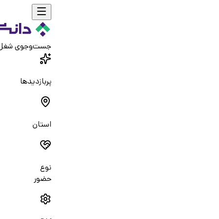
جست‌و‌جوی شغل
پربازدیدها
استان
نوع
حضور