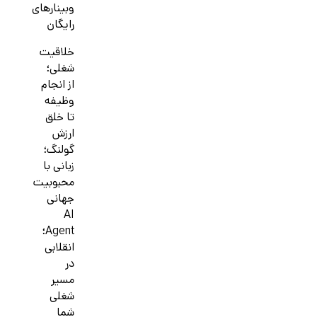
وبینارهای
رایگان
خلاقیت
شغلی؛
از انجام
وظیفه
تا خلق
ارزش
گولنگ؛
زبانی با
محبوبیت
جهانی
AI
Agent؛
انقلابی
در
مسیر
شغلی
شما