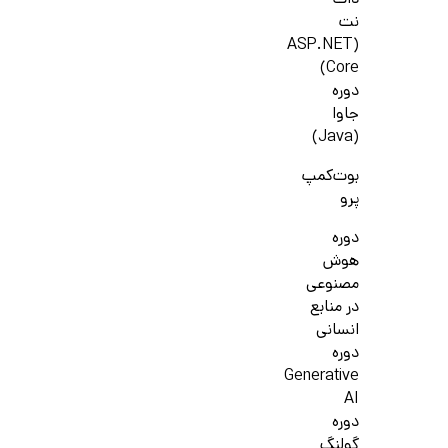
دات
نت
(ASP.NET
Core)
دوره
جاوا
(Java)
بوت‌کمپ
پرو
دوره
هوش
مصنوعی
در منابع
انسانی
دوره
Generative
AI
دوره
گولنگ