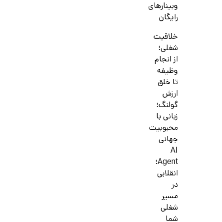
وبینارهای
رایگان
خلاقیت
شغلی؛
از انجام
وظیفه
تا خلق
ارزش
گولنگ؛
زبانی با
محبوبیت
جهانی
AI
Agent؛
انقلابی
در
مسیر
شغلی
شما