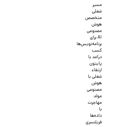
مسیر
شغلی
متخصص
هوش
مصنوعی
AI برای
برنامه‌نویس‌ها
کسب
درآمد با
پایتون
ارتقاء
شغلی با
هوش
مصنوعی
مولد
مهاجرت
با
داده‌ها
فریلنسری