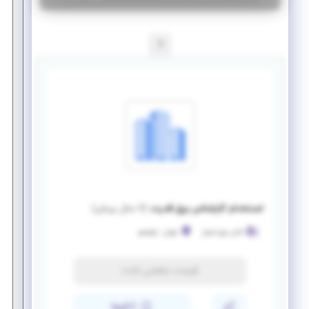
1
استخدام کارشناس برق قدرت
(
۷ سال پیش
)
تابان نیرو شیراز
تهران
-
ولیعصر
فرصت منقضی شده
ذخیره