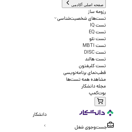
صفحه اصلی آکادمی
رزومه ساز
تست‌های شخصیت‌شناسی
تست IQ
تست EQ
تست نئو
تست MBTI
تست DISC
تست هالند
تست کلیفتون
قطب‌نمای برنامه‌نویسی
مشاهده همه تست‌ها
مجله دانشکار
بوت‌کمپ
دانشکار
جست‌و‌جوی شغل