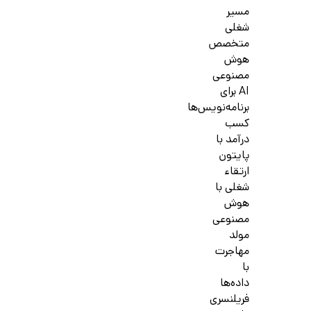
مسیر
شغلی
متخصص
هوش
مصنوعی
AI برای
برنامه‌نویس‌ها
کسب
درآمد با
پایتون
ارتقاء
شغلی با
هوش
مصنوعی
مولد
مهاجرت
با
داده‌ها
فریلنسری