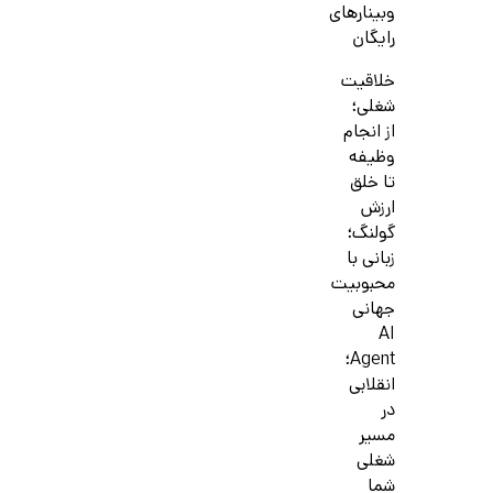
وبینارهای
رایگان
خلاقیت
شغلی؛
از انجام
وظیفه
تا خلق
ارزش
گولنگ؛
زبانی با
محبوبیت
جهانی
AI
Agent؛
انقلابی
در
مسیر
شغلی
شما