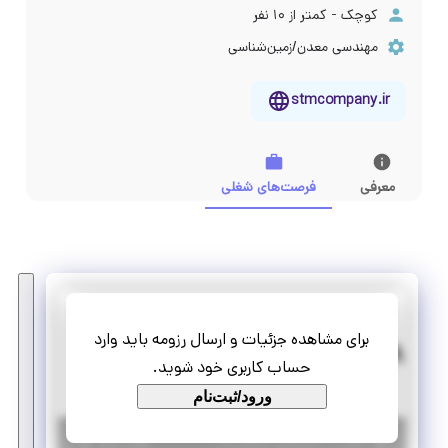
کوچک - کمتر از ۱۰ نفر
مهندسی معدن/زمین‌شناسی
stmcompany.ir
معرفی
فرصت‌های شغلی
صدرا تجهیز مهرگان
برای مشاهده جزئیات و ارسال رزومه باید وارد
کارآموزی کارشناس R&D (مهندسی معدن یا مکانیک)
حساب کاربری خود شوید.
پاره وقت
کارآموزی منجر ‌به استخدام
ورود/ثبت‌نام
|
۱ سال پیش
اصفهان
| منقضی شده
جزئیات بیشتر