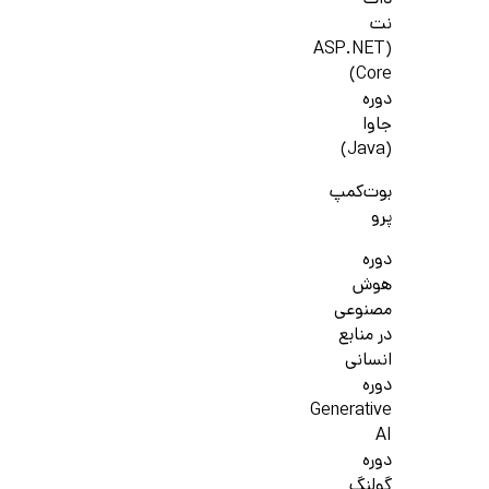
دات
نت
(ASP.NET
Core)
دوره
جاوا
(Java)
بوت‌کمپ
پرو
دوره
هوش
مصنوعی
در منابع
انسانی
دوره
Generative
AI
دوره
گولنگ