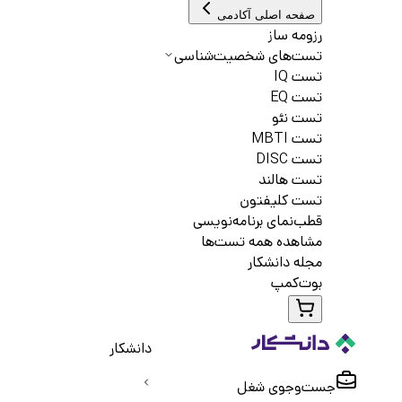
صفحه اصلی آکادمی
رزومه ساز
تست‌های شخصیت‌شناسی
تست IQ
تست EQ
تست نئو
تست MBTI
تست DISC
تست هالند
تست کلیفتون
قطب‌نمای برنامه‌نویسی
مشاهده همه تست‌ها
مجله دانشکار
بوت‌کمپ
دانشکار
جست‌و‌جوی شغل