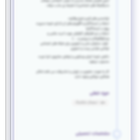
آرتین فناوران همکار جدیدی به عنوان کارشناس سوشال
مدیا(شبکه های اجتماعی) با شرایط زیر جذب میکند .
توانمندی های لازم و شرح وظایف:
تسلط بر اینستاگرام و الگوریتم های آن (دارای تجربه مدیریت
پیج در اینستاگرام)
تسلط بر نرم افزارهای گرافیکی جهت ادیت عکس و
ویدئو(فتوشاپ و پریمیر و ....)
تولید محتوای متنی و تصویری برای شبکه های اجتماعی
توانایی طراحی پست و استوری
داشتن تجربه اجرای ویدئویی و نوشتن سناریوی اجرا مزیت
محسوب میشود.
کار به صورت حضوری در تهران و تمام وقت می باشد،امکان
همکاری دورکاری وجود ندارد.
حوزه شغلی
سئو - دیجیتال مارکتینگ
مشخصات تحصیلی