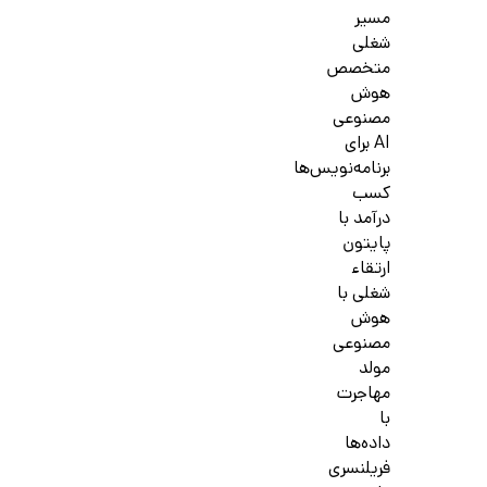
مسیر
شغلی
متخصص
هوش
مصنوعی
AI برای
برنامه‌نویس‌ها
کسب
درآمد با
پایتون
ارتقاء
شغلی با
هوش
مصنوعی
مولد
مهاجرت
با
داده‌ها
فریلنسری