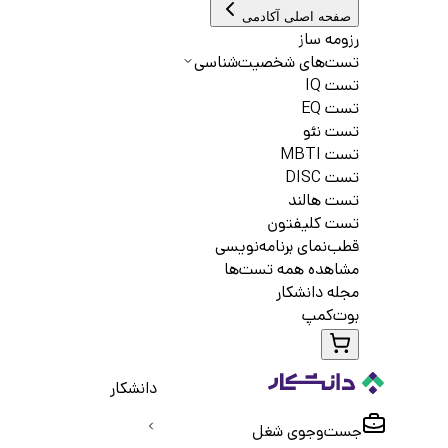
صفحه اصلی آکادمی
رزومه ساز
تست‌های شخصیت‌شناسی
تست IQ
تست EQ
تست نئو
تست MBTI
تست DISC
تست هالند
تست کلیفتون
قطب‌نمای برنامه‌نویسی
مشاهده همه تست‌ها
مجله دانشکار
بوت‌کمپ
دانشکار
جست‌و‌جوی شغل