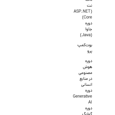
دات
نت
(ASP.NET
Core)
دوره
جاوا
(Java)
بوت‌کمپ
پرو
دوره
هوش
مصنوعی
در منابع
انسانی
دوره
Generative
AI
دوره
گولنگ