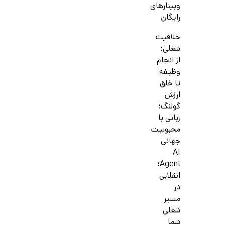
وبینارهای
رایگان
خلاقیت
شغلی؛
از انجام
وظیفه
تا خلق
ارزش
گولنگ؛
زبانی با
محبوبیت
جهانی
AI
Agent؛
انقلابی
در
مسیر
شغلی
شما