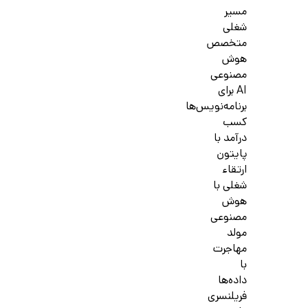
مسیر
شغلی
متخصص
هوش
مصنوعی
AI برای
برنامه‌نویس‌ها
کسب
درآمد با
پایتون
ارتقاء
شغلی با
هوش
مصنوعی
مولد
مهاجرت
با
داده‌ها
فریلنسری