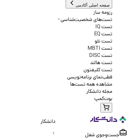
صفحه اصلی آکادمی
رزومه ساز
تست‌های شخصیت‌شناسی
تست IQ
تست EQ
تست نئو
تست MBTI
تست DISC
تست هالند
تست کلیفتون
قطب‌نمای برنامه‌نویسی
مشاهده همه تست‌ها
مجله دانشکار
بوت‌کمپ
دانشکار
جست‌و‌جوی شغل