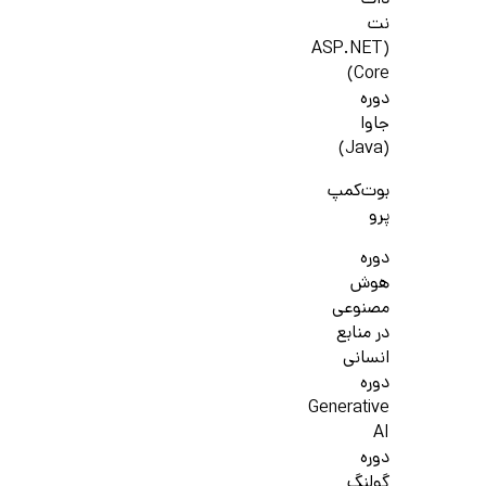
دات
نت
(ASP.NET
Core)
دوره
جاوا
(Java)
بوت‌کمپ
پرو
دوره
هوش
مصنوعی
در منابع
انسانی
دوره
Generative
AI
دوره
گولنگ