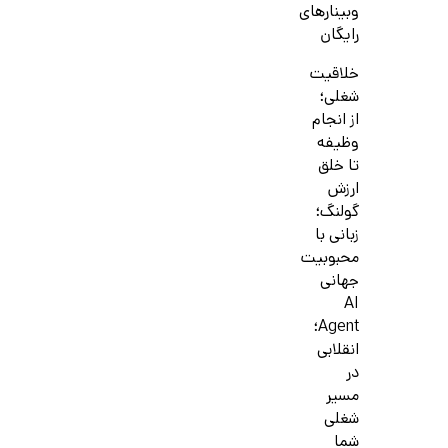
وبینارهای
رایگان
خلاقیت
شغلی؛
از انجام
وظیفه
تا خلق
ارزش
گولنگ؛
زبانی با
محبوبیت
جهانی
AI
Agent؛
انقلابی
در
مسیر
شغلی
شما