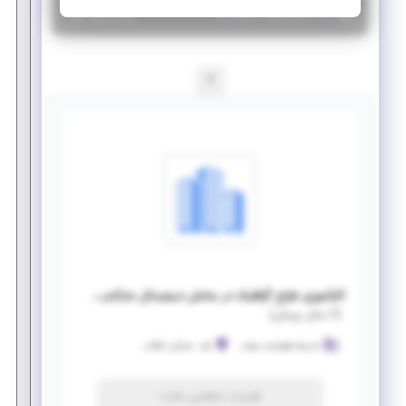
|
۶ سال پیش
قم
| منقضی شده
جزئیات بیشتر
1
کارآموزی طراح گرافیک در بخش دیجیتال مارکتینگ
(
۶ سال پیش
)
اندیشه هوشمند مهام
قم
-
خیابان انقلاب
فرصت منقضی شده