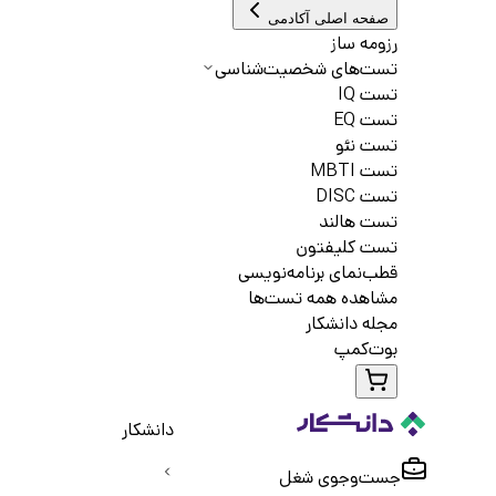
صفحه اصلی آکادمی
رزومه ساز
تست‌های شخصیت‌شناسی
تست IQ
تست EQ
تست نئو
تست MBTI
تست DISC
تست هالند
تست کلیفتون
قطب‌نمای برنامه‌نویسی
مشاهده همه تست‌ها
مجله دانشکار
بوت‌کمپ
دانشکار
جست‌و‌جوی شغل