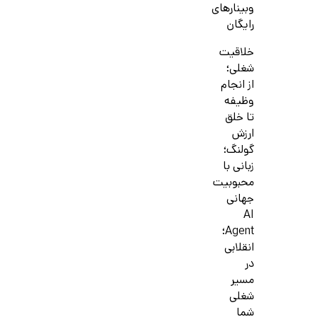
وبینارهای
رایگان
خلاقیت
شغلی؛
از انجام
وظیفه
تا خلق
ارزش
گولنگ؛
زبانی با
محبوبیت
جهانی
AI
Agent؛
انقلابی
در
مسیر
شغلی
شما