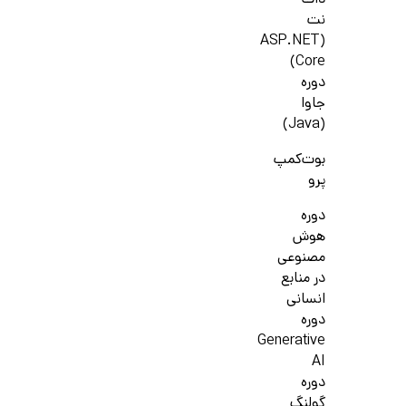
دات
نت
(ASP.NET
Core)
دوره
جاوا
(Java)
بوت‌کمپ
پرو
دوره
هوش
مصنوعی
در منابع
انسانی
دوره
Generative
AI
دوره
گولنگ