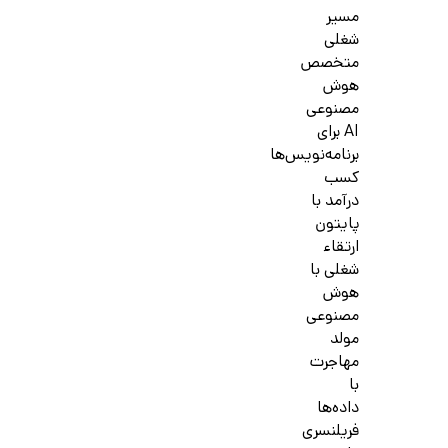
مسیر
شغلی
متخصص
هوش
مصنوعی
AI برای
برنامه‌نویس‌ها
کسب
درآمد با
پایتون
ارتقاء
شغلی با
هوش
مصنوعی
مولد
مهاجرت
با
داده‌ها
فریلنسری