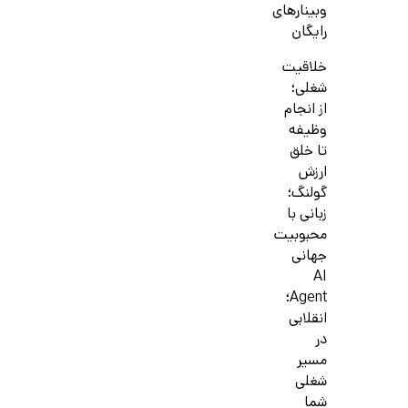
وبینارهای
رایگان
خلاقیت
شغلی؛
از انجام
وظیفه
تا خلق
ارزش
گولنگ؛
زبانی با
محبوبیت
جهانی
AI
Agent؛
انقلابی
در
مسیر
شغلی
شما