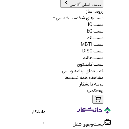
صفحه اصلی آکادمی
رزومه ساز
تست‌های شخصیت‌شناسی
تست IQ
تست EQ
تست نئو
تست MBTI
تست DISC
تست هالند
تست کلیفتون
قطب‌نمای برنامه‌نویسی
مشاهده همه تست‌ها
مجله دانشکار
بوت‌کمپ
دانشکار
جست‌و‌جوی شغل