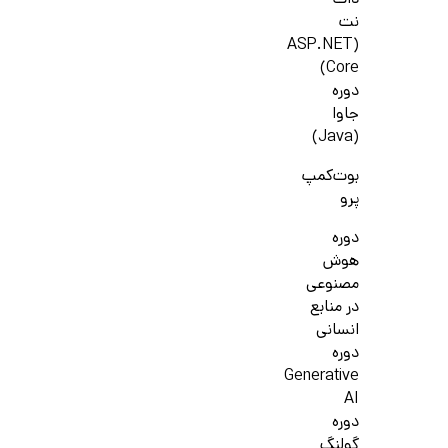
دات
نت
(ASP.NET
Core)
دوره
جاوا
(Java)
بوت‌کمپ
پرو
دوره
هوش
مصنوعی
در منابع
انسانی
دوره
Generative
AI
دوره
گولنگ