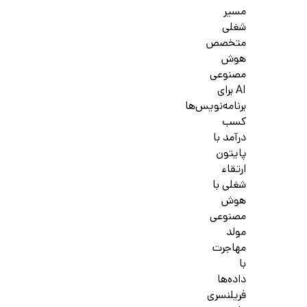
مسیر
شغلی
متخصص
هوش
مصنوعی
AI برای
برنامه‌نویس‌ها
کسب
درآمد با
پایتون
ارتقاء
شغلی با
هوش
مصنوعی
مولد
مهاجرت
با
داده‌ها
فریلنسری