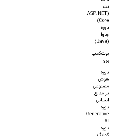
دات
نت
(ASP.NET
Core)
دوره
جاوا
(Java)
بوت‌کمپ
پرو
دوره
هوش
مصنوعی
در منابع
انسانی
دوره
Generative
AI
دوره
گولنگ