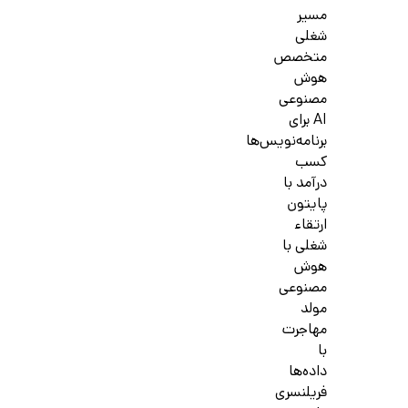
مسیر
شغلی
متخصص
هوش
مصنوعی
AI برای
برنامه‌نویس‌ها
کسب
درآمد با
پایتون
ارتقاء
شغلی با
هوش
مصنوعی
مولد
مهاجرت
با
داده‌ها
فریلنسری