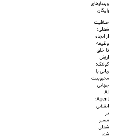
وبینارهای
رایگان
خلاقیت
شغلی؛
از انجام
وظیفه
تا خلق
ارزش
گولنگ؛
زبانی با
محبوبیت
جهانی
AI
Agent؛
انقلابی
در
مسیر
شغلی
شما