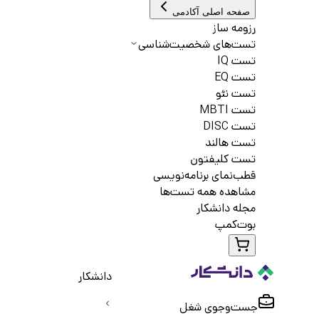
صفحه اصلی آکادمی
رزومه ساز
تست‌های شخصیت‌شناسی
تست IQ
تست EQ
تست نئو
تست MBTI
تست DISC
تست هالند
تست کلیفتون
قطب‌نمای برنامه‌نویسی
مشاهده همه تست‌ها
مجله دانشکار
بوت‌کمپ
دانشکار
جست‌و‌جوی شغل