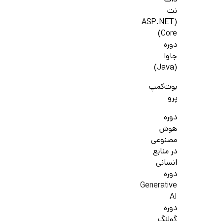
دات
نت
(ASP.NET
Core)
دوره
جاوا
(Java)
بوت‌کمپ
پرو
دوره
هوش
مصنوعی
در منابع
انسانی
دوره
Generative
AI
دوره
گولنگ