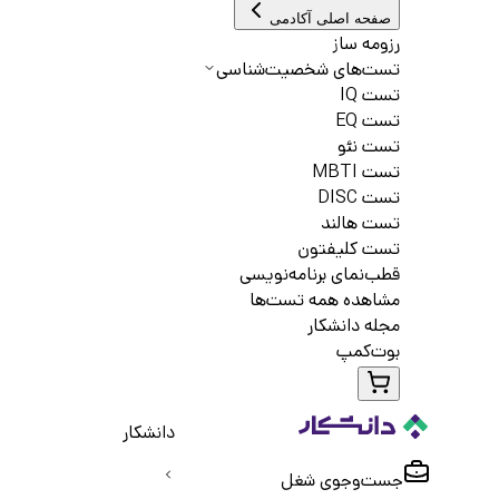
صفحه اصلی آکادمی
رزومه ساز
تست‌های شخصیت‌شناسی
تست IQ
تست EQ
تست نئو
تست MBTI
تست DISC
تست هالند
تست کلیفتون
قطب‌نمای برنامه‌نویسی
مشاهده همه تست‌ها
مجله دانشکار
بوت‌کمپ
دانشکار
جست‌و‌جوی شغل