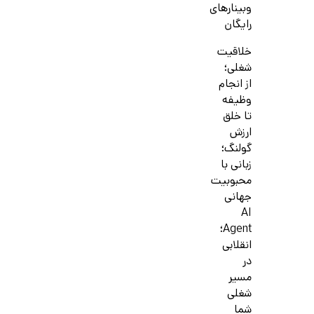
وبینارهای
رایگان
خلاقیت
شغلی؛
از انجام
وظیفه
تا خلق
ارزش
گولنگ؛
زبانی با
محبوبیت
جهانی
AI
Agent؛
انقلابی
در
مسیر
شغلی
شما