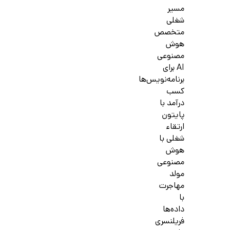
مسیر
شغلی
متخصص
هوش
مصنوعی
AI برای
برنامه‌نویس‌ها
کسب
درآمد با
پایتون
ارتقاء
شغلی با
هوش
مصنوعی
مولد
مهاجرت
با
داده‌ها
فریلنسری