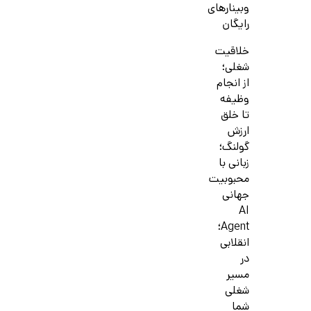
وبینارهای
رایگان
خلاقیت
شغلی؛
از انجام
وظیفه
تا خلق
ارزش
گولنگ؛
زبانی با
محبوبیت
جهانی
AI
Agent؛
انقلابی
در
مسیر
شغلی
شما