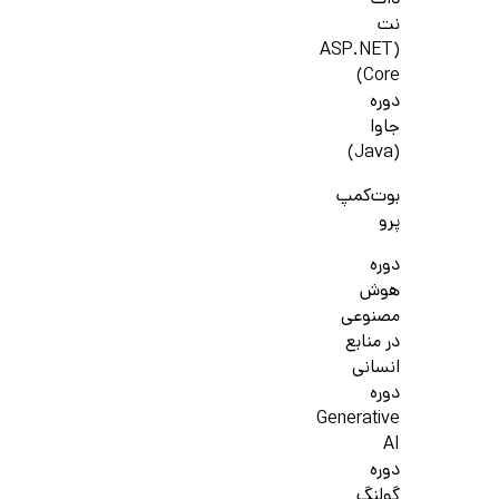
دات
نت
(ASP.NET
Core)
دوره
جاوا
(Java)
بوت‌کمپ
پرو
دوره
هوش
مصنوعی
در منابع
انسانی
دوره
Generative
AI
دوره
گولنگ