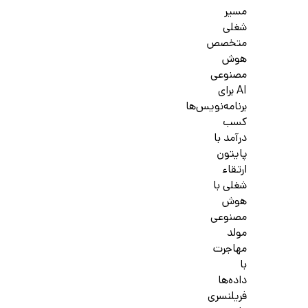
مسیر
شغلی
متخصص
هوش
مصنوعی
AI برای
برنامه‌نویس‌ها
کسب
درآمد با
پایتون
ارتقاء
شغلی با
هوش
مصنوعی
مولد
مهاجرت
با
داده‌ها
فریلنسری