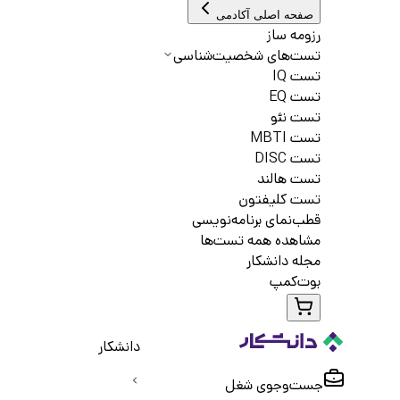
صفحه اصلی آکادمی
رزومه ساز
تست‌های شخصیت‌شناسی
تست IQ
تست EQ
تست نئو
تست MBTI
تست DISC
تست هالند
تست کلیفتون
قطب‌نمای برنامه‌نویسی
مشاهده همه تست‌ها
مجله دانشکار
بوت‌کمپ
دانشکار
جست‌و‌جوی شغل