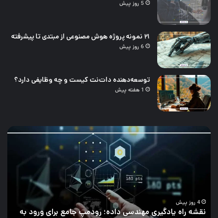
5 روز پیش
۲۱ نمونه پروژه هوش مصنوعی از مبتدی تا پیشرفته
6 روز پیش
توسعه‌دهنده دات‌نت کیست و چه وظایفی دارد؟
1 هفته پیش
چالش‌های
۲۱
تحلیل
نمو
داده
پرو
و
هو
راه‌های
مصن
برطرف
از
کردن
مبت
آن
تا
پیش
5 روز پیش