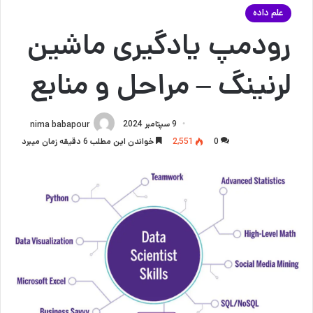
علم داده
رودمپ یادگیری ماشین
لرنینگ – مراحل و منابع
9 سپتامبر 2024
nima babapour
0
2,551
خواندن این مطلب 6 دقیقه زمان میبرد