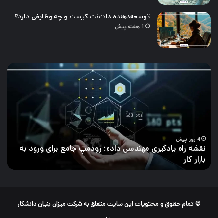
توسعه‌دهنده دات‌نت کیست و چه وظایفی دارد؟
1 هفته پیش
نقشه
چال
راه
تحل
یادگیری
داد
مهندسی
و
داده؛
راه‌
رودمپ
برط
جامع
کرد
برای
آن
4 روز پیش
نقشه راه یادگیری مهندسی داده؛ رودمپ جامع برای ورود به
ورود
بازار کار
چ
به
بازار
کار
© تمام حقوق و محتویات این سایت متعلق به شرکت میزان بنیان دانشکار