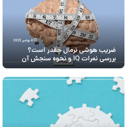
چقدر
است؟
بررسی
نمرات
IQ
و
نحوه
4 نوامبر 2025
سنجش
ضریب هوشی نرمال چقدر است؟
آن
بررسی نمرات IQ و نحوه سنجش آن
10
مهارت
نرم
اساسی
در
برنامه
نویسی
+