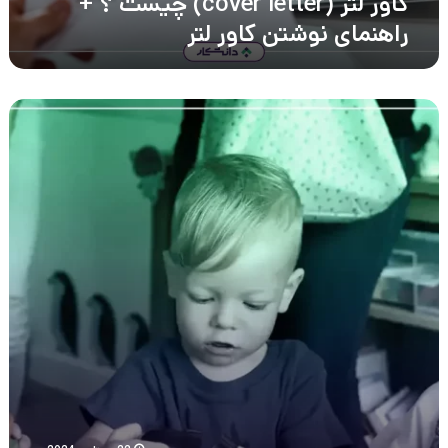
کاور لتر (cover letter) چیست ؟ +
راهنمای نوشتن کاور لتر
5
مهارت
نرم
ضروری
برای
کودکان
و
نحوه
بهبود
آن
ها