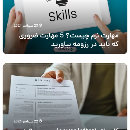
ضروری
که
باید
در
رزومه
23 سپتامبر 2024
بیاورید
مهارت نرم چیست؟ 5 مهارت ضروری
که باید در رزومه بیاورید
کاور
لتر
(cover
letter)
چیست
؟
+
راهنمای
نوشتن
کاور
22 سپتامبر 2024
لتر