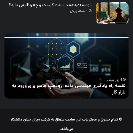
توسعه‌دهنده دات‌نت کیست و چه وظایفی دارد؟
1 هفته پیش
چالش‌های
۲۱
تحلیل
نمو
داده
پرو
و
هو
راه‌های
مصن
برطرف
از
کردن
مبت
آن
تا
پیش
5 روز پیش
چالش‌های تحلیل داده و راه‌های برطرف کردن آن
۲۱ نمونه پروژه هوش
© تمام حقوق و محتویات این سایت متعلق به شرکت میزان بنیان دانشکار
می‌باشد.