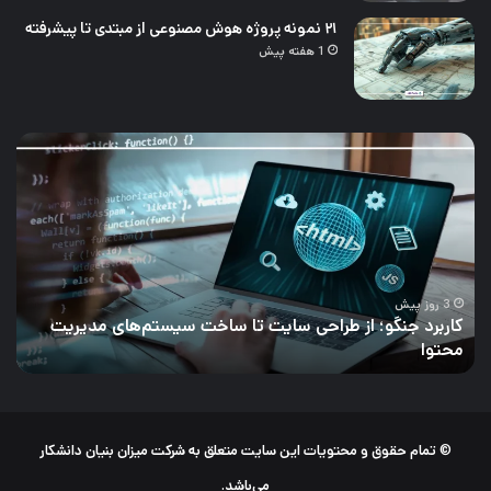
۲۱ نمونه پروژه هوش مصنوعی از مبتدی تا پیشرفته
1 هفته پیش
نقشه
چال
راه
تحل
یادگیری
داد
مهندسی
و
داده؛
راه‌
رودمپ
برط
جامع
کرد
برای
آن
5 روز پیش
نقشه راه یادگیری مهندسی داده؛ رودمپ جامع برای ورود به
ورود
بازار کار
چ
به
بازار
کار
© تمام حقوق و محتویات این سایت متعلق به شرکت میزان بنیان دانشکار
می‌باشد.