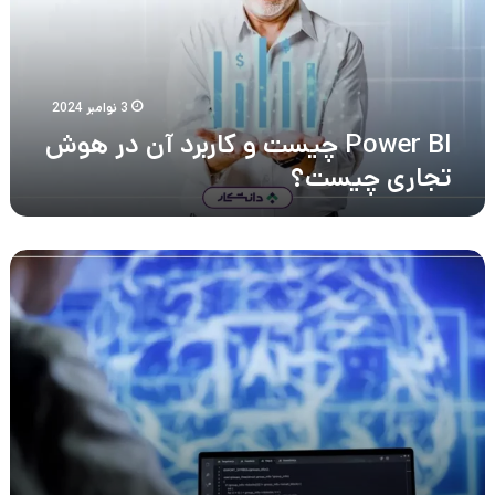
آن
در
هوش
تجاری
چیست؟
3 نوامبر 2024
Power BI چیست و کاربرد آن در هوش
تجاری چیست؟
تفاوت
دیتا
ساینس
با
هوش
مصنوعی