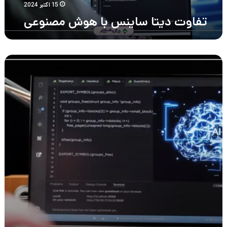
15 اکتبر 2024
تفاوت دیتا ساینس با هوش مصنوعی
بازار
کار
و
درآمد
رشته
ماشین
لرنینگ
در
ایران
–
چالش‌ها
و
مسیر
یادگیری