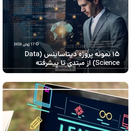
پروژه
دیتاساینس
(Data
Science)
از
مبتدی
تا
پیشرفته
17 ژوئن 2026
۱۵ نمونه پروژه دیتاساینس (Data
Science) از مبتدی تا پیشرفته
یادگیری
تقویتی
چیست؟
مؤلفه‌ها،
انواع
و
مثال‌های
آن