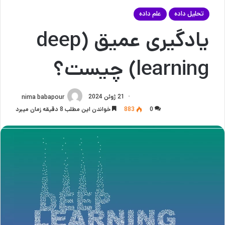
تحلیل داده
علم داده
یادگیری عمیق (deep
learning) چیست؟
21 ژوئن 2024
nima babapour
0
883
خواندن این مطلب 8 دقیقه زمان میبرد