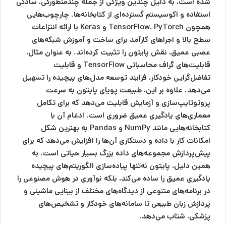
شده است، به دلیل چندین ویژگی از جمله چندمنظورگی، سادگی
استفاده و اکوسیستم گسترده‌ای از کتابخانه‌ها. چارچوب‌هایی
همچون TensorFlow، PyTorch و Keras با ارائه انتزاعات
سطح بالا و اجراهای کارآمد برای ساخت و آموزش شبکه‌های
عصبی عمیق، نقش پایتون را تثبیت کرده‌اند. به عنوان مثال،
قابلیت‌های گراف محاسباتی TensorFlow و قابلیت
تفاضل‌گرایی خودکار، فرایند توسعه مدل‌های پیچیده را تسهیل
می‌دهد. علاوه بر این، طبیعت پویای پایتون به سرعت
پروتوتایپ‌سازی و آزمایش قابلیت می‌دهد که برای تکامل
معماری‌های یادگیری عمیق ضروری است. ادغام آن با
کتابخانه‌هایی مانند NumPy و Pandas به بهترین شکل
امکانات کار با داده و دستکاری آن‌ها را افزایش می‌دهد که برای
پیش‌پردازش مجموعه‌های داده بزرگ بسیار حیاتی است. به
همین دلیل، پایتون نه‌تنها پیاده‌سازی الگوریتم‌های پیچیده
یادگیری عمیق را ساده می‌کند، بلکه نوآوری در هوش مصنوعی را
در برنامه‌های متنوعی از دیدگاه‌های مختلف از بینایی ماشینی و
پردازش زبان طبیعی تا سامانه‌های خودکار و تشخیص‌های
پزشکی، شتاب می‌دهد.