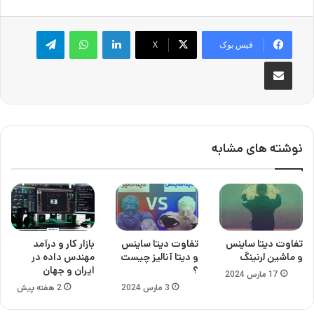
لینکدین
واتس آپ
تلگرام
فیس بوک
X
اشتراک گذاری از طریق ایمیل
نوشته های مشابه
تفاوت دیتا ساینس
تفاوت دیتا ساینس
بازار کار و درآمد
و ماشین لرنینگ
و دیتا آنالیز چیست
مهندس داده در
؟
ایران و جهان
17 مارس 2024
3 مارس 2024
2 هفته پیش