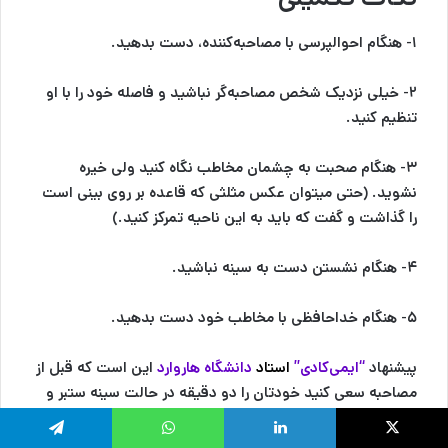
۱- هنگام احوالپرسی با مصاحبه‌کننده، دست بدهید.
۲- خیلی نزدیک شخص مصاحبه‌گر نباشید و فاصله خود را با او
تنظیم کنید.
۳- هنگام صحبت به چشمان مخاطب نگاه کنید ولی خیره
نشوید. (حتی میتوان عکس مثلثی که قاعده بر روی بینی است
را گذاشت و گفت که باید به این ناحیه تمرکز کنید.)
۴- هنگام نشستن دست به سینه نباشید.
۵- هنگام خداحافظی با مخاطب خود دست بدهید.
پیشنهاد
“ایمی‌کادی”
استاد
دانشگاه هاروارد
این است که قبل از
مصاحبه سعی کنید خودتان را دو دقیقه در حالت سینه ستبر و
مقتدرانه قرار دهید. این عمل توانایی‌های فکری، آستانه‌ی درد،
تحمل خطر و سطح تستوسترون را افزایش می‌دهد و به شما
لینکدین
واتس آپ
تلگرام