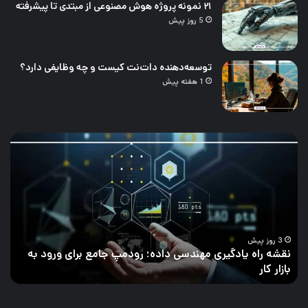
۲۱ نمونه پروژه هوش مصنوعی از مبتدی تا پیشرفته
5 روز پیش
توسعه‌دهنده دات‌نت کیست و چه وظایفی دارد؟
1 هفته پیش
چالش‌های
۲۱
تحلیل
نمو
داده
پرو
و
هو
راه‌های
مصن
برطرف
از
کردن
مبت
آن
تا
پیش
4 روز پیش
چالش‌های تحلیل داده و راه‌های برطرف کردن آن
۲۱ نمونه پروژه هوش