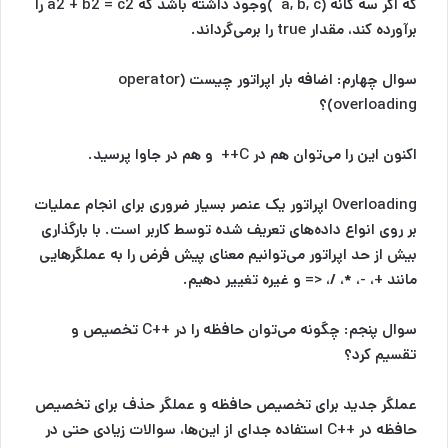
که اگر سه گانه (a, b, c )وجود داشته باشد که a2 + b2 = c2 را
برآورده کند، مقدار true را برمی‌گرداند.
سوال چهارم:
اضافه بار اپراتور چیست (operator
overloading)؟
اکنون این را می‌توان هم در C++ و هم در جاوا پرسید.
Overloading اپراتور یک عنصر بسیار ضروری برای انجام عملیات
بر روی انواع داده‌های تعریف شده توسط کاربر است. با بارگذاری
بیش از حد اپراتور می‌توانیم معنای پیش فرض را به عملگرهایی
مانند +، -، *، /، <= و غیره تغییر دهیم.
سوال پنجم:
چگونه می‌توان حافظه را در ++C تخصیص و
تقسیم کرد؟
عملگر جدید برای تخصیص حافظه و عملگر حذف برای تخصیص
حافظه در ++C استفاده جدای از این‌ها، سوالات زیادی حتی در