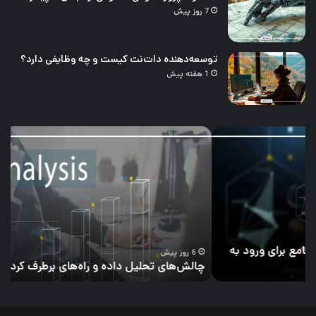
7 روز پیش
توسعه‌دهنده دات‌نت کیست و چه وظایفی دارد؟
1 هفته پیش
چالش‌های
۲۱
تحلیل
نمو
داده
پرو
و
هو
راه‌های
مصن
برطرف
از
کردن
مبت
آن
تا
پیش
6 روز پیش
چالش‌های تحلیل داده و راه‌های برطرف کردن آن
۲۱ نمونه پروژه هوش