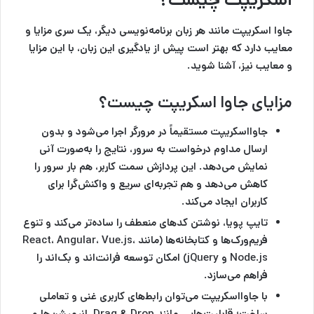
جاوا اسکریپت مانند هر زبان برنامه‌نویسی دیگر، یک سری مزایا و
معایب دارد که بهتر است پیش از یادگیری این زبان، با این مزایا
و معایب نیز، آشنا شوید.
مزایای جاوا اسکریپت چیست؟
جاوااسکریپت مستقیماً در مرورگر اجرا می‌شود و بدون
ارسال مداوم درخواست به سرور، نتایج را به‌صورت آنی
نمایش می‌دهد. این پردازش سمت کاربر، هم بار سرور را
کاهش می‌دهد و هم تجربه‌ای سریع و واکنش‌گرا برای
کاربران ایجاد می‌کند.
تایپ پویا، نوشتن کدهای منعطف را ساده‌تر می‌کند و تنوع
فریم‌ورک‌ها و کتابخانه‌ها (مانند React، Angular، Vue.js،
Node.js و jQuery) امکان توسعه فرانت‌اند و بک‌اند را
فراهم می‌سازد.
با جاوااسکریپت می‌توان رابط‌های کاربری غنی و تعاملی
ساخت؛ قابلیت‌هایی مانند Drag & Drop، انیمیشن‌ها و