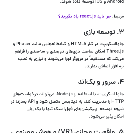
Android و iOS توسعه داده شوند.
مرتبط:
چرا باید react.js یاد بگیرید؟
۳. توسعه بازی
جاوااسکریپت در کنار HTML5 و کتابخانه‌هایی مانند Phaser و
Three.js امکان ساخت بازی‌های دو‌بعدی و سه‌بعدی را فراهم
می‌کند که مستقیماً در مرورگر اجرا می‌شوند و نیازی به نصب
نرم‌افزار اضافی ندارند.
۴. سرور و بک‌اند
جاوا اسکریپت، با استفاده از Node.js، می‌تواند درخواست‌های
HTTP را مدیریت کند، به دیتابیس متصل شود و API بسازد؛ در
نتیجه توسعه اپلیکیشن‌های فول‌استک تنها با یک زبان
امکان‌پذیر می‌شود.
۵. واقعیت مجازی (VR) و هوش مصنوعی