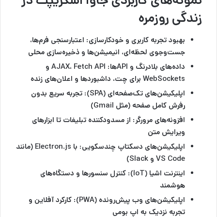
نمونه‌های کاربردی جاوا اسکریپت در
زندگی روزمره
بهبود تجربه کاربری و خودکارسازی:
اعتبارسنجی فرم‌ها،
جست‌وجوی لحظه‌ای، انیمیشن‌ها و ذخیره‌سازی محلی
داده‌های بلادرنگ و APIها
: AJAX، Fetch API و
WebSockets برای چت، داشبوردها و اعلان‌های زنده
اپلیکیشن‌های تک‌صفحه‌ای (SPA)
: تجربه سریع بدون
رفرش کامل صفحه (مثل Gmail)
افزونه‌های مرورگر:
از مسدودکننده تبلیغات تا ابزارهای
ویرایش متن
اپلیکیشن‌های دسکتاپ چندسکویی:
با Electron.js (مانند
VS Code و Slack)
اینترنت اشیا (IoT)
: کنترل سنسورها و دستگاه‌های
هوشمند
اپلیکیشن‌های وب پیش‌رونده (PWA)
: کارکرد آفلاین و
تجربه نزدیک به اپ بومی