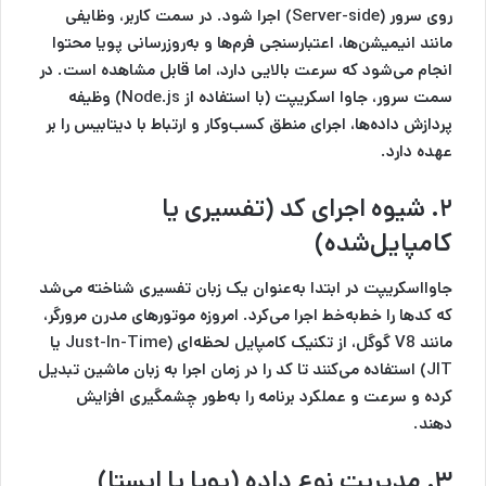
روی سرور (Server-side) اجرا شود. در سمت کاربر، وظایفی
مانند انیمیشن‌ها، اعتبارسنجی فرم‌ها و به‌روزرسانی پویا محتوا
انجام می‌شود که سرعت بالایی دارد، اما قابل مشاهده است. در
سمت سرور، جاوا اسکریپت (با استفاده از Node.js) وظیفه
پردازش داده‌ها، اجرای منطق کسب‌وکار و ارتباط با دیتابیس را بر
عهده دارد.
۲. شیوه اجرای کد (تفسیری یا
کامپایل‌شده)
جاوااسکریپت در ابتدا به‌عنوان یک زبان تفسیری شناخته می‌شد
که کدها را خط‌به‌خط اجرا می‌کرد. امروزه موتورهای مدرن مرورگر،
مانند V8 گوگل، از تکنیک کامپایل لحظه‌ای (Just-In-Time یا
JIT) استفاده می‌کنند تا کد را در زمان اجرا به زبان ماشین تبدیل
کرده و سرعت و عملکرد برنامه را به‌طور چشمگیری افزایش
دهند.
۳. مدیریت نوع داده (پویا یا ایستا)