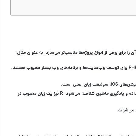
را برای برخی از انواع پروژه‌ها مناسب‌تر می‌سازد. به عنوان مثال:
زبان‌هایی مانند پایتون (با فریمورک‌های Django و Flask)، جاوا اسکریپت (با فریمورک‌های React، Angular و Vue.js) و PHP برای توسعه وب‌سایت‌ها و برنامه‌های وب بسیار محبوب هستند.
ن اصلی است.
پایتون با کتابخانه‌های قدرتمندی مانند NumPy، Pandas و TensorFlow به عنوان زبان اصلی برای تحلیل داده و یادگیری ماشین شناخته می‌شود. R نیز یک زبان محبوب در