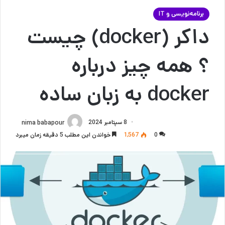
برنامه‌نویسی و IT
داکر (docker) چیست
؟ همه چیز درباره
docker به زبان ساده
8 سپتامبر 2024
nima babapour
0
1,567
خواندن این مطلب 5 دقیقه زمان میبرد