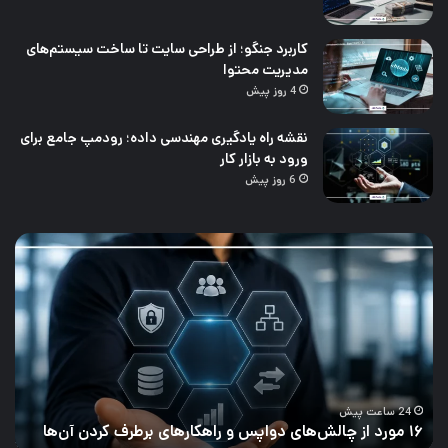
کاربرد جنگو؛ از طراحی سایت تا ساخت سیستم‌های
مدیریت محتوا
4 روز پیش
نقشه راه یادگیری مهندسی داده؛ رودمپ جامع برای
ورود به بازار کار
6 روز پیش
بازار
کار
و
‌های
درآمد
س
جاوا
در
رهای
ایران
و
جهان
ساعت پیش
1 روز پیش
بازار کا