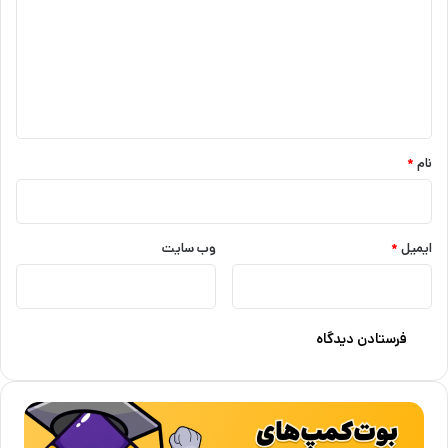
د
گ
ا
ه
*
نام
*
ایمیل
*
وب‌ سایت