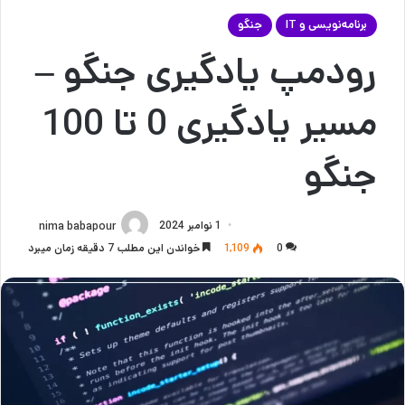
برنامه‌نویسی و IT
جنگو
رودمپ یادگیری جنگو –
مسیر یادگیری 0 تا 100
جنگو
1 نوامبر 2024
nima babapour
0
1,109
خواندن این مطلب 7 دقیقه زمان میبرد