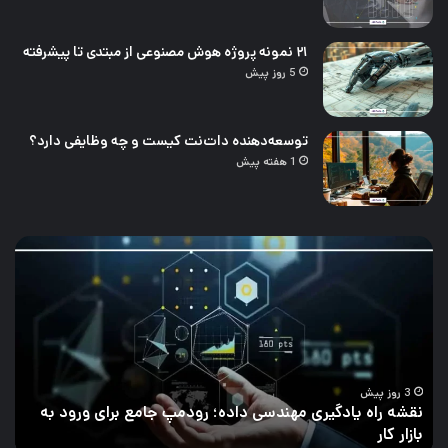
۲۱ نمونه پروژه هوش مصنوعی از مبتدی تا پیشرفته
5 روز پیش
توسعه‌دهنده دات‌نت کیست و چه وظایفی دارد؟
1 هفته پیش
چالش‌های
۲۱
تحلیل
نمو
داده
پرو
و
هو
راه‌های
مصن
برطرف
از
کردن
مبت
آن
تا
پیش
4 روز پیش
چالش‌های تحلیل داده و راه‌های برطرف کردن آن
۲۱ نمونه پروژه هوش