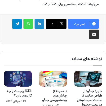
می‌تواند انتخاب مناسبی برای شما باشد.
لینکدین
واتس آپ
تلگرام
فیس بوک
X
اشتراک گذاری از طریق ایمیل
نوشته های مشابه
کاربرد جنگو؛ از
۱۱ نمونه از
ICDL چیست و چه
طراحی سایت تا
چالش‌‌های
کاربردی دارد؟
ساخت سیستم‌های
برنامه‌نویسی جنگو
5 جولای 2026
مدیریت محتوا
1 هفته پیش