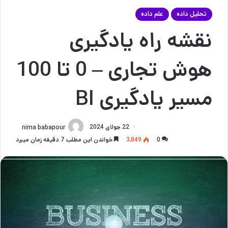
تحلیل داده
علم داده
نقشه راه یادگیری
هوش تجاری – 0 تا 100
مسیر یادگیری BI
22 جولای 2024
nima babapour
0
3,849
خواندن این مطلب 7 دقیقه زمان میبرد