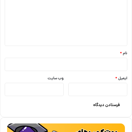
د
گ
ا
ه
*
نام
*
ایمیل
*
وب‌ سایت