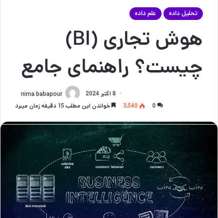
تحلیل داده
علم داده
هوش تجاری (BI)
چیست؟ راهنمای جامع
8 اکتبر 2024
nima babapour
0
3,540
خواندن این مطلب 15 دقیقه زمان میبرد