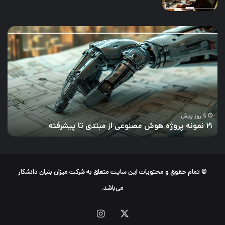
۲۱
توس
نمونه
دات
پروژه
کی
هوش
و
مصنوعی
چه
از
وظا
مبتدی
دار
تا
پیشرفته
5 روز پیش
۲۱ نمونه پروژه هوش مصنوعی از مبتدی تا پیشرفته
ت
© تمام حقوق و محتویات این سایت متعلق به شرکت میزان بنیان دانشکار
می‌باشد.
X
اینستاگرام