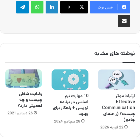
لینکدین
واتس آپ
تلگرام
فیس بوک
X
اشتراک گذاری از طریق ایمیل
نوشته های مشابه
رضایت شغلی
ارتباط موثر
10 مهارت نرم
چیست و چه
Effective
اساسی در برنامه
اهمیتی دارد؟
Communication
نویسی + راهکار برای
26 دسامبر 2021
چیست؟ (راهنمای
بهبود
جامع)
28 سپتامبر 2024
22 فوریه 2026